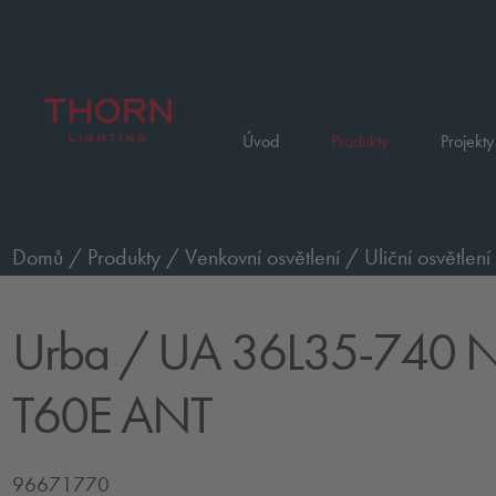
Úvod
Produkty
Projekty
Domů
/
Produkty
/
Venkovní osvětlení
/
Uliční osvětlení
Urba
/ UA 36L35-740 N
T60E ANT
96671770