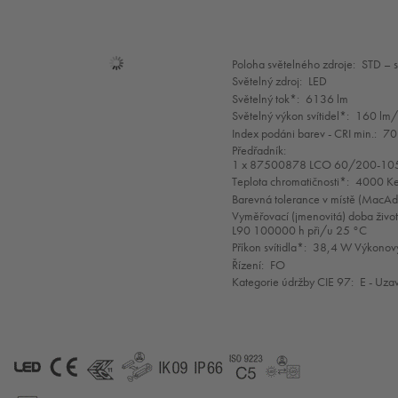
Mode
Poloha světelného zdroje:
STD – 
selection
Světelný zdroj:
LED
Světelný tok*:
6136 lm
Světelný výkon svítidel*:
160 lm
Index podáni barev - CRI min.:
70
Předřadník:
1 x 87500878 LCO 60/200-10
Teplota chromatičnosti*:
4000 Ke
Barevná tolerance v místě (MacA
Vyměřovací (jmenovitá) doba život
L90 100000 h při/u 25 °C
Příkon svítidla*:
38,4 W Výkonový
Řízení:
FO
Kategorie údržby CIE 97:
E - Uza
LED
CE
ENEC11
GLedReP
IK09
IP66
Coastal_C5
LLedReP