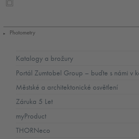
SC2
Photometry
▶
Katalogy a brožury
Portál Zumtobel Group – buďte s námi v k
Městské a architektonické osvětlení
Záruka 5 Let
myProduct
THORNeco