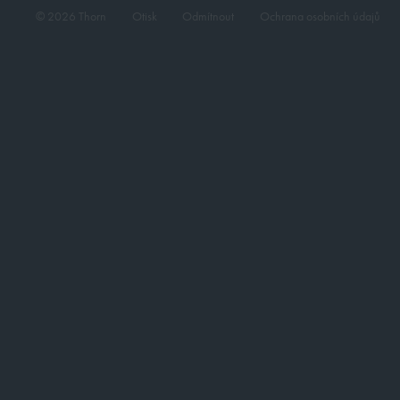
© 2026 Thorn
Otisk
Odmítnout
Ochrana osobních údajů