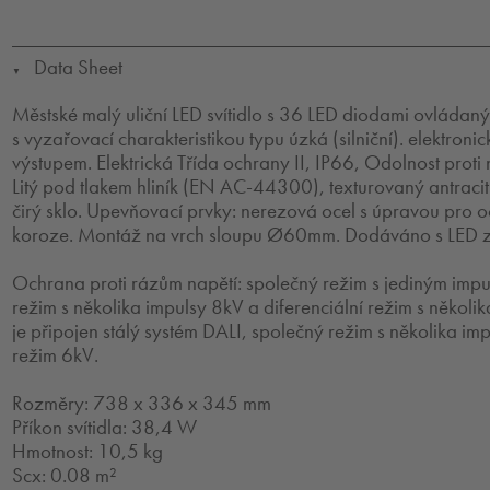
Data Sheet
▼
Městské malý uliční LED svítidlo s 36 LED diodami ovládan
s vyzařovací charakteristikou typu úzká (silniční). elektroni
výstupem. Elektrická Třída ochrany II, IP66, Odolnost proti
Litý pod tlakem hliník (EN AC-44300), texturovaný antracit.
čirý sklo. Upevňovací prvky: nerezová ocel s úpravou pro o
koroze. Montáž na vrch sloupu Ø60mm. Dodáváno s LED z
Ochrana proti rázům napětí: společný režim s jediným imp
režim s několika impulsy 8kV a diferenciální režim s několik
je připojen stálý systém DALI, společný režim s několika imp
režim 6kV.
Rozměry: 738 x 336 x 345 mm
Příkon svítidla: 38,4 W
Hmotnost: 10,5 kg
Scx: 0.08 m²