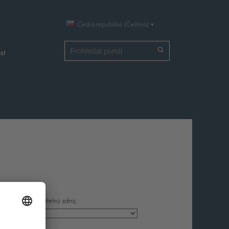
Česká republika (Čeština)
Vyhledat
st
Světelný zdroj: