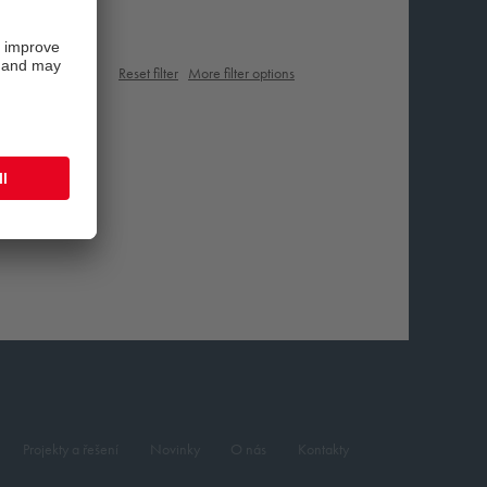
Reset filter
More filter options
Projekty a řešení
Novinky
O nás
Kontakty