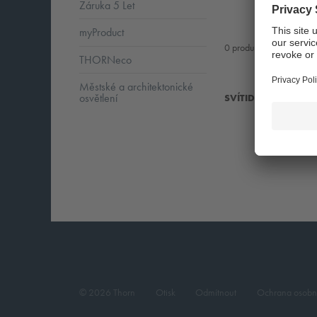
Záruka 5 Let
myProduct
0
products found
THORNeco
Městské a architektonické
osvětlení
SVÍTIDLA DOWNLI
© 2026 Thorn
Otisk
Odmítnout
Ochrana osobn