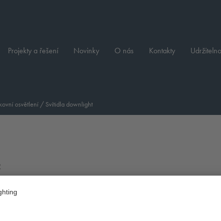
Projekty a řešení
Novinky
O nás
Kontakty
Udržitelno
ovní osvětlení
/
Svítidla downlight
R
Druh montáže:
Rozdělení světla: