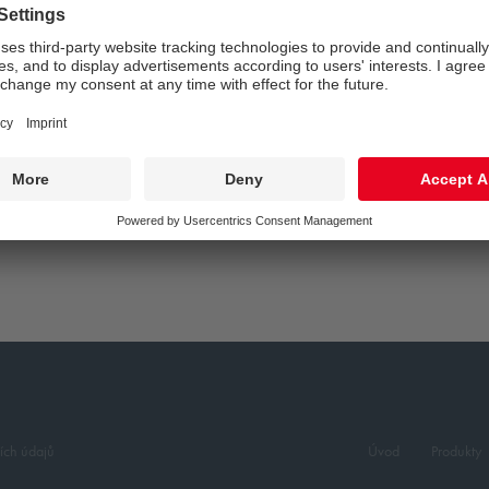
GHT
ích údajů
Úvod
Produkty