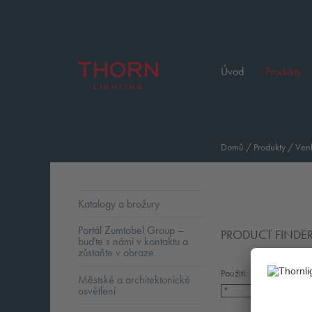
Úvod
Produkty
Domů
/
Produkty
/
Venk
Katalogy a brožury
Portál Zumtobel Group –
PRODUCT FINDE
buďte s námi v kontaktu a
zůstaňte v obraze
Použití:
Městské a architektonické
osvětlení