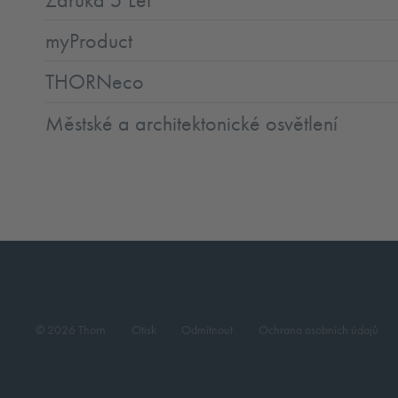
myProduct
THORNeco
Městské a architektonické osvětlení
© 2026 Thorn
Otisk
Odmítnout
Ochrana osobních údajů