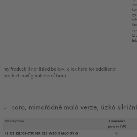
mo
kon
ry
stá
Stm
vý
(ZU
Jak
myProduct: If not listed below, click here for additional
product configurations of Isaro
Isaro, mimořádně malá verze, úzká silniční
▼
Description
Luminaire
power (W)
IS XS 12L105-730 NR CL1 WS0.3 M60 GY-S
41