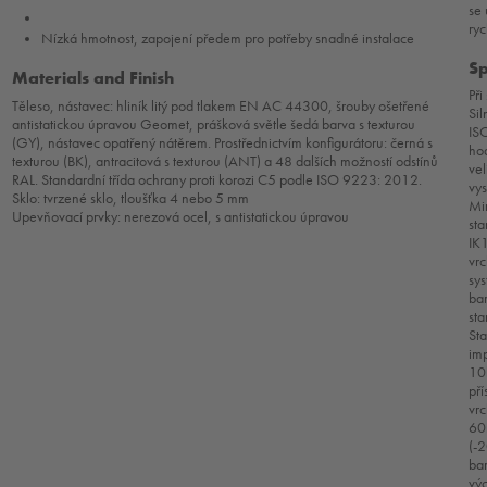
se 
ryc
Nízká hmotnost, zapojení předem pro potřeby snadné instalace
Sp
Materials and Finish
Při
Těleso, nástavec: hliník litý pod tlakem EN AC 44300, šrouby ošetřené
Sil
antistatickou úpravou Geomet, prášková světle šedá barva s texturou
ISO
(GY), nástavec opatřený nátěrem. Prostřednictvím konfigurátoru: černá s
ho
texturou (BK), antracitová s texturou (ANT) a 48 dalších možností odstínů
ve
RAL. Standardní třída ochrany proti korozi C5 podle ISO 9223: 2012.
vys
Sklo: tvrzené sklo, tloušťka 4 nebo 5 mm
Mim
Upevňovací prvky: nerezová ocel, s antistatickou úpravou
st
IK1
vrc
sys
ba
sta
Sta
imp
10
pří
vr
60
(-
bar
výc