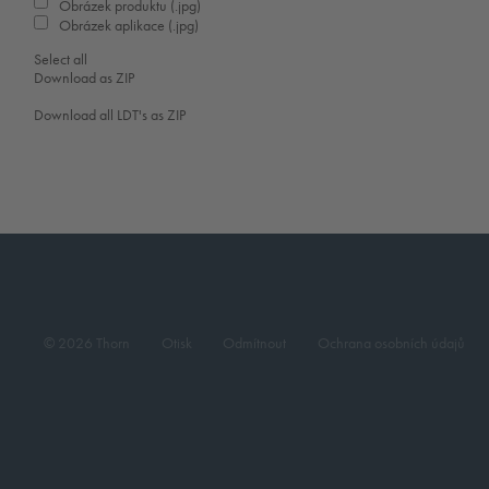
Obrázek produktu (.jpg)
Obrázek aplikace (.jpg)
Select all
Download as ZIP
Download all LDT's as ZIP
© 2026 Thorn
Otisk
Odmítnout
Ochrana osobních údajů