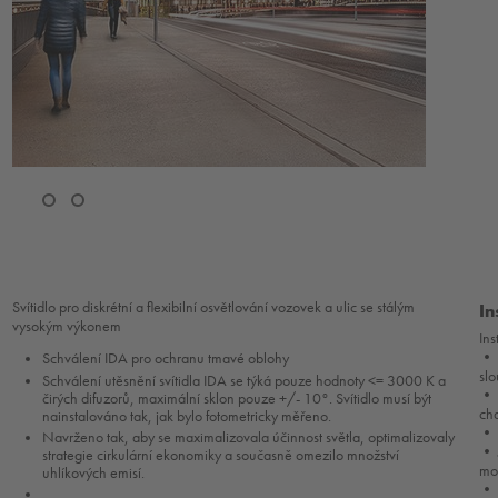
Svítidlo pro diskrétní a flexibilní osvětlování vozovek a ulic se stálým
In
vysokým výkonem
Ins
• 
Schválení IDA pro ochranu tmavé oblohy
sl
Schválení utěsnění svítidla IDA se týká pouze hodnoty <= 3000 K a
• N
čirých difuzorů, maximální sklon pouze +/- 10°. Svítidlo musí být
cha
nainstalováno tak, jak bylo fotometricky měřeno.
• U
Navrženo tak, aby se maximalizovala účinnost světla, optimalizovaly
• 
strategie cirkulární ekonomiky a současně omezilo množství
mož
uhlíkových emisí.
• 