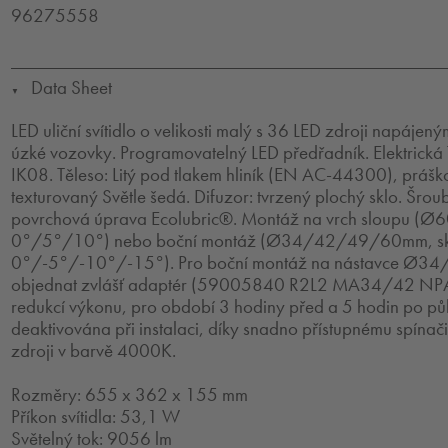
96275558
Data Sheet
▼
LED uliční svítidlo o velikosti malý s 36 LED zdroji napáje
úzké vozovky. Programovatelný LED předřadník. Elektrická 
IK08. Těleso: Litý pod tlakem hliník (EN AC-44300), práš
texturovaný Světle šedá. Difuzor: tvrzený plochý sklo. Šrou
povrchová úprava Ecolubric®. Montáž na vrch sloupu (Ø
0°/5°/10°) nebo boční montáž (Ø34/42/49/60mm, sk
0°/-5°/-10°/-15°). Pro boční montáž na nástavce Ø34
objednat zvlášť adaptér (59005840 R2L2 MA34/42 NP
redukcí výkonu, pro období 3 hodiny před a 5 hodin po půl
deaktivována při instalaci, díky snadno přístupnému spína
zdroji v barvě 4000K.
Rozměry: 655 x 362 x 155 mm
Příkon svítidla: 53,1 W
Světelný tok: 9056 lm