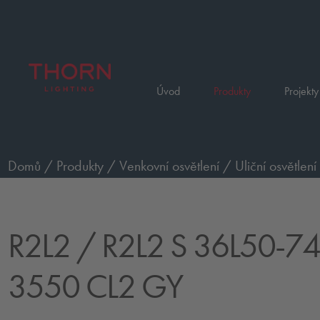
Úvod
Produkty
Projekty
Domů
/
Produkty
/
Venkovní osvětlení
/
Uliční osvětlení
3550 CL2 GY
R2L2
/ R2L2 S 36L50-7
3550 CL2 GY