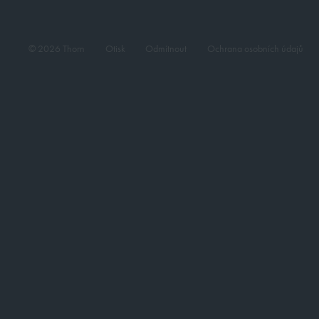
© 2026 Thorn
Otisk
Odmítnout
Ochrana osobních údajů