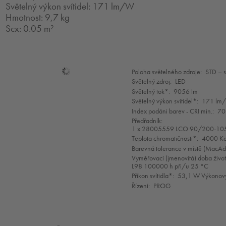
Světelný výkon svítidel: 171 lm/W
Hmotnost: 9,7 kg
Scx: 0.05 m²
Mode
Poloha světelného zdroje:
STD – 
selection
Světelný zdroj:
LED
Světelný tok*:
9056 lm
Světelný výkon svítidel*:
171 lm
Index podáni barev - CRI min.:
70
Předřadník:
1 x 28005559 LCO 90/200-10
Teplota chromatičnosti*:
4000 Ke
Barevná tolerance v místě (MacA
Vyměřovací (jmenovitá) doba život
L98 100000 h při/u 25 °C
Příkon svítidla*:
53,1 W Výkonový
Řízení:
PROG