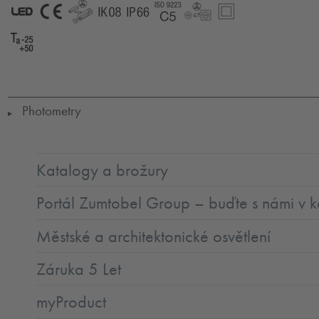
LED
CE
GLedReP
IK08
IP66
Coastal_C5
LLedReP
SC2
Ta-
25-
50
Photometry
▶
Katalogy a brožury
Portál Zumtobel Group – buďte s námi v k
Městské a architektonické osvětlení
Záruka 5 Let
myProduct