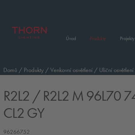
Úvod
Produkty
Projekty
Domů
/
Produkty
/
Venkovní osvětlení
/
Uliční osvětlení
R2L2
/ R2L2 M 96L70 7
CL2 GY
96266752