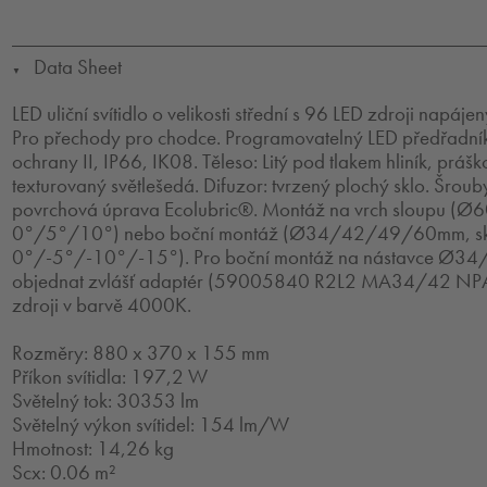
Data Sheet
▼
LED uliční svítidlo o velikosti střední s 96 LED zdroji napá
Pro přechody pro chodce. Programovatelný LED předřadník.
ochrany II, IP66, IK08. Těleso: Litý pod tlakem hliník, prá
texturovaný světlešedá. Difuzor: tvrzený plochý sklo. Šroub
povrchová úprava Ecolubric®. Montáž na vrch sloupu (Ø
0°/5°/10°) nebo boční montáž (Ø34/42/49/60mm, sk
0°/-5°/-10°/-15°). Pro boční montáž na nástavce Ø34
objednat zvlášť adaptér (59005840 R2L2 MA34/42 NPA
zdroji v barvě 4000K.
Rozměry: 880 x 370 x 155 mm
Příkon svítidla: 197,2 W
Světelný tok: 30353 lm
Světelný výkon svítidel: 154 lm/W
Hmotnost: 14,26 kg
Scx: 0.06 m²