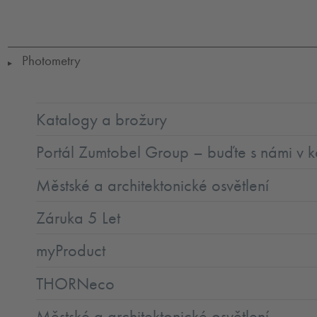
Ta=25
Photometry
▶
Katalogy a brožury
Portál Zumtobel Group – buďte s námi v k
Městské a architektonické osvětlení
Záruka 5 Let
myProduct
THORNeco
Městské a architektonické osvětlení