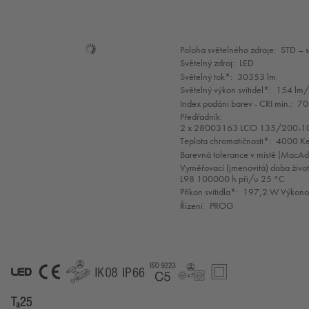
Mode
Poloha světelného zdroje:
STD – 
selection
Světelný zdroj:
LED
Světelný tok*:
30353 lm
Světelný výkon svítidel*:
154 lm
Index podáni barev - CRI min.:
70
Předřadník:
2 x 28003163 LCO 135/200-1
Teplota chromatičnosti*:
4000 Ke
Barevná tolerance v místě (MacA
Vyměřovací (jmenovitá) doba život
L98 100000 h při/u 25 °C
Příkon svítidla*:
197,2 W Výkonov
Řízení:
PROG
LED
CE
GLedReP
IK08
IP66
Coastal_C5
LLedReP
SC2