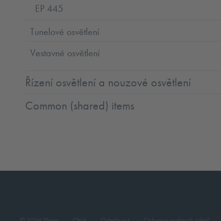
EP 445
Tunelové osvětlení
Vestavné osvětlení
Řízení osvětlení a nouzové osvětlení
Common (shared) items
© 2026 Thorn
Otisk
Odmítnout
Ochrana osobních údajů