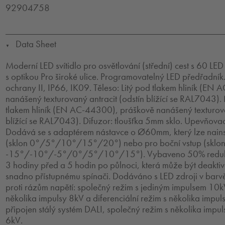
92904758
Data Sheet
▼
Moderní LED svítidlo pro osvětlování (střední) cest s 60 
s optikou Pro široké ulice. Programovatelný LED předřadník.
ochrany II, IP66, IK09. Těleso: Litý pod tlakem hliník (E
nanášený texturovaný antracit (odstín blížící se RAL7043).
tlakem hliník (EN AC-44300), práškově nanášený texturova
blížící se RAL7043). Difuzor: tloušťka 5mm sklo. Upevňovac
Dodává se s adaptérem nástavce o Ø60mm, který lze nains
(sklon 0°/5°/10°/15°/20°) nebo pro boční vstup (sklo
-15°/-10°/-5°/0°/5°/10°/15°). Vybaveno 50% redukc
3 hodiny před a 5 hodin po půlnoci, která může být deaktivo
snadno přístupnému spínači. Dodáváno s LED zdroji v ba
proti rázům napětí: společný režim s jediným impulsem 10k
několika impulsy 8kV a diferenciální režim s několika impulsy
připojen stálý systém DALI, společný režim s několika impuls
6kV.