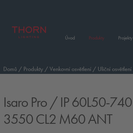
Úvod
Produkty
Projekty
Domů
/
Produkty
/
Venkovní osvětlení
/
Uliční osvětlení
WS M BS 3550 CL2 M60 ANT
Isaro Pro
/ IP 60L50-74
3550 CL2 M60 ANT