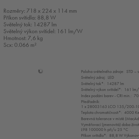
Rozměry: 718 x 224 x 114 mm
Příkon svítidla: 88,8 W
Světelný tok: 14287 lm
Světelný výkon svítidel: 161 lm/W
Hmotnost: 7,6 kg
Scx: 0.066 m²
Mode
Poloha světelného zdroje:
STD – 
selection
Světelný zdroj:
LED
Světelný tok*:
14287 lm
Světelný výkon svítidel*:
161 lm
Index podáni barev - CRI min.:
70
Předřadník:
1 x 28003163 LCO 135/200-1
Teplota chromatičnosti*:
4000 Ke
Barevná tolerance v místě (MacA
Vyměřovací (jmenovitá) doba život
L98 100000 h při/u 25 °C
Příkon svítidla*:
88,8 W Výkonový