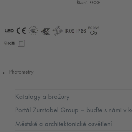
Řízení:
PROG
LED
CE
ENEC11
ENEC11
GLedReP
IK09
IP66
Coastal_C5
+
LLedNr
SC2
Photometry
▶
Katalogy a brožury
Portál Zumtobel Group – buďte s námi v k
Městské a architektonické osvětlení