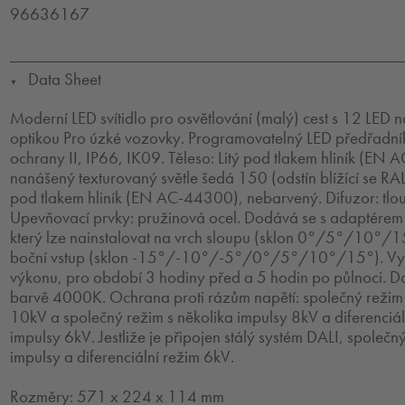
96636167
Data Sheet
▼
Moderní LED svítidlo pro osvětlování (malý) cest s 12 LED
optikou Pro úzké vozovky. Programovatelný LED předřadník.
ochrany II, IP66, IK09. Těleso: Litý pod tlakem hliník (E
nanášený texturovaný světle šedá 150 (odstín blížící se RA
pod tlakem hliník (EN AC-44300), nebarvený. Difuzor: tlo
Upevňovací prvky: pružinová ocel. Dodává se s adaptére
který lze nainstalovat na vrch sloupu (sklon 0°/5°/10°
boční vstup (sklon -15°/-10°/-5°/0°/5°/10°/15°). Vy
výkonu, pro období 3 hodiny před a 5 hodin po půlnoci. D
barvě 4000K. Ochrana proti rázům napětí: společný režim
10kV a společný režim s několika impulsy 8kV a diferenciál
impulsy 6kV. Jestliže je připojen stálý systém DALI, společn
impulsy a diferenciální režim 6kV.
Rozměry: 571 x 224 x 114 mm