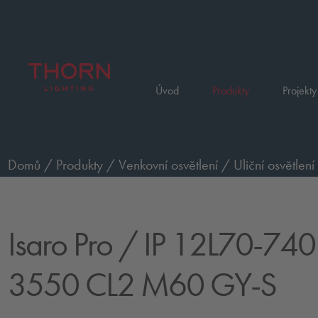
Úvod
Produkty
Projekty
Domů
/
Produkty
/
Venkovní osvětlení
/
Uliční osvětlení
NR BP 3550 CL2 M60 GY-S
Isaro Pro
/ IP 12L70-740
3550 CL2 M60 GY-S