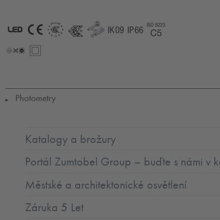
LED
CE
ENEC11
ENEC11
GLedReP
IK09
IP66
Coastal_C5
+
LLedNr
SC2
Photometry
▶
Katalogy a brožury
Portál Zumtobel Group – buďte s námi v k
Městské a architektonické osvětlení
Záruka 5 Let