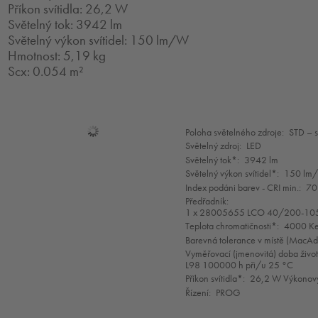
Příkon svítidla: 26,2 W
Světelný tok: 3942 lm
Světelný výkon svítidel: 150 lm/W
Hmotnost: 5,19 kg
Scx: 0.054 m²
Mode
Poloha světelného zdroje:
STD – 
selection
Světelný zdroj:
LED
Světelný tok*:
3942 lm
Světelný výkon svítidel*:
150 lm
Index podáni barev - CRI min.:
70
Předřadník:
1 x 28005655 LCO 40/200-10
Teplota chromatičnosti*:
4000 Ke
Barevná tolerance v místě (MacA
Vyměřovací (jmenovitá) doba život
L98 100000 h při/u 25 °C
Příkon svítidla*:
26,2 W Výkonový
Řízení:
PROG