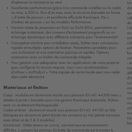
d'optimiser la résistance au vent
Un 
dis
Excellentes performances grâce à la commande installée sur le cadre
ou max. à 200 m. Flux d'air max. avec la structure brevetée en forme
qua
« d’arête de poisson » et excellente efficacité thermique. Pas «
câ
d'arêtes de poisson » sur les modèles Performance.
de
Gestion totale du projecteur en DALI ou DMX-RDM, permettant un
l'
éclairage instantané, des niveaux d'éclairement progressifs ou un
ac
éclairage dynamique avec différents scénarios pour l'événementiel
en
câ
Conception intuitive pour installation aisée, boîtier avec connexions
rapides et multiples options de fixation. Paramètres ajustables pour
en
une inclinaison et une orientation précises et rapides. Options
fou
autonomes avec un boîtier de commande intégrée
con
Pour garantir une adéquation avec les applications de votre projet et
- e
pour configurer la version requise, nous vous recommandons
tro
d’utiliser « myProduct ». Votre équipe de vente locale peut vous aider
dif
dans cette démarche
d'i
La 
Matériaux et finition
mo
Ve
Corps : modules en aluminium moulé sous pression EN AC-44300 avec «
co
ailettes à picots » brevetés pour une gestion thermique maximale, finition
mon
avec un revêtement thermopoudré.
uti
Cadre et étrier : aluminium moulé sous pression EN AC 44100 ou tôle
mo
fabriquée en aluminium peint (toutes les versions) ou non peinte (versions
Un 
avec étrier et de 2 & 3 modules)
ba
Aluminium : faible teneur en cuivre, convient aux environnements
difficiles, y compris les piscines (la boîte de commande est à monter à