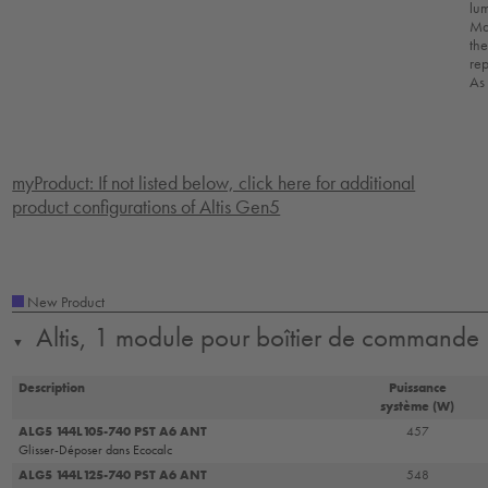
lum
Max
the
rep
As
myProduct: If not listed below, click here for additional
product configurations of Altis Gen5
New Product
Altis, 1 module pour boîtier de commande
▼
Description
Puissance
système (W)
ALG5 144L105-740 PST A6 ANT
457
Glisser-Déposer dans Ecocalc
ALG5 144L125-740 PST A6 ANT
548