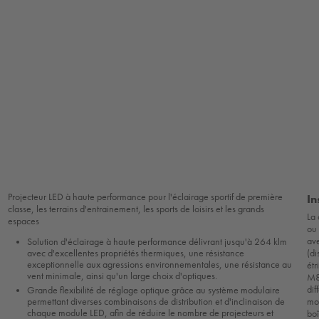
Projecteur LED à haute performance pour l'éclairage sportif de première
In
classe, les terrains d'entrainement, les sports de loisirs et les grands
La 
espaces
ou 
ave
Solution d'éclairage à haute performance délivrant jusqu'à 264 klm
(di
avec d'excellentes propriétés thermiques, une résistance
exceptionnelle aux agressions environnementales, une résistance au
étr
vent minimale, ainsi qu'un large choix d'optiques.
M8.
dif
Grande flexibilité de réglage optique grâce au système modulaire
permettant diverses combinaisons de distribution et d'inclinaison de
mon
chaque module LED, afin de réduire le nombre de projecteurs et
boî