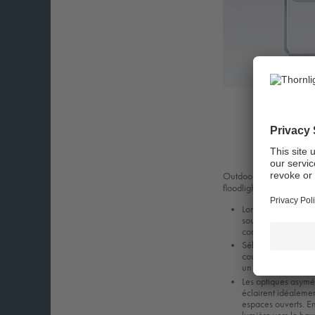
Outdoor luminaire with 
floodlighting application
Lors de l'installat
souhaitée entre 50
commutateur mécan
Sélection simple et
couleur corrélée 
un simple interrup
Les optiques asymé
éclairent idéalemen
espaces ouverts. En