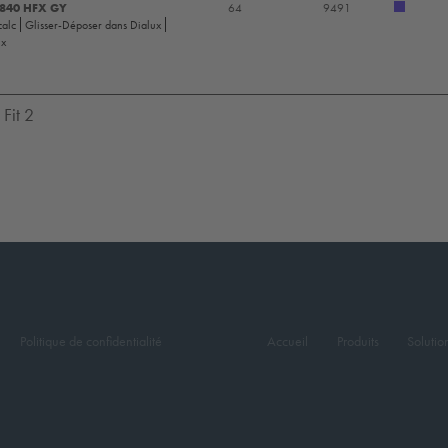
-840 HFX GY
64
9491
calc
Glisser-Déposer dans Dialux
ux
Fit 2
Politique de confidentialité
Accueil
Produits
Solutio