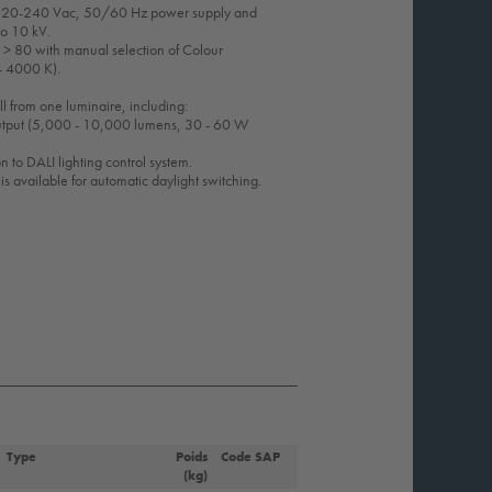
for 220-240 Vac, 50/60 Hz power supply and
to 10 kV.
 > 80 with manual selection of Colour
- 4000 K).
all from one luminaire, including:
utput (5,000 - 10,000 lumens, 30 - 60 W
 to DALI lighting control system.
s available for automatic daylight switching.
Type
Poids
Code SAP
(kg)