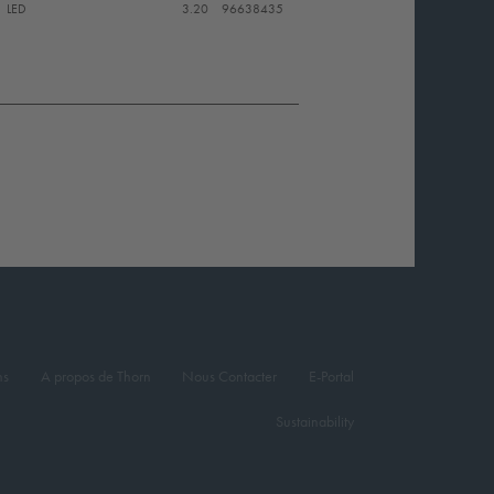
LED
3.20
96638435
ns
A propos de Thorn
Nous Contacter
E-Portal
Sustainability