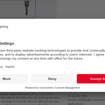
low to medium output, designed for general area
Installation et monta
s.
Fixation au mur, au sol ou sur
Livré avec un connecteur à 5 
ion, sélectionnez facilement la puissance lumineuse
Aucune ouverture nécessaire 
00 et 10 000 lumens (nominal) à l'aide du
ique accessible.
Accès sans outil aux interrup
montage sans outil de l'acces
 rapide pendant l'installation d'une température de
(CCT) comprise entre 3000 K and 4000 K grâce à
teur mécanique.
Prescription
triques larges (faisceau 65° x 110°, ±5°)
To specify state:
t les abords de bâtiments, les parkings et autres
Simple and flexible asymmetric
 montage horizontal, elles ne diffusent aucune
applications.