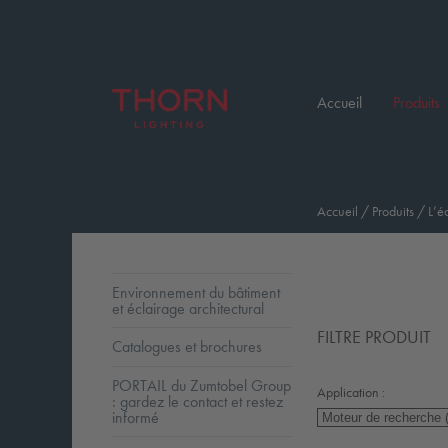
Accueil
Produits
Accueil
/
Produits
/
L’é
Environnement du bâtiment
et éclairage architectural
FILTRE PRODUIT
Catalogues et brochures
PORTAIL du Zumtobel Group
Application :
: gardez le contact et restez
informé