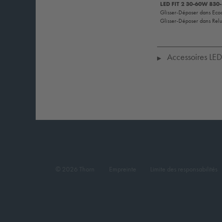
LED FIT 2 30-60W 830
Glisser-Déposer dans Eco
Glisser-Déposer dans Rel
Accessoires LED 
▶
© 2026 Thorn
Empreinte
Limite des responsabilités