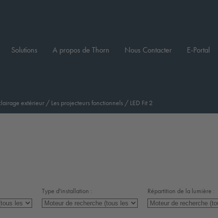
Solutions
A propos de Thorn
Nous Contacter
E-Portal
clairage extérieur
/
Les projecteurs fonctionnels
/
LED Fit 2
Type d'installation :
Répartition de la lumière :