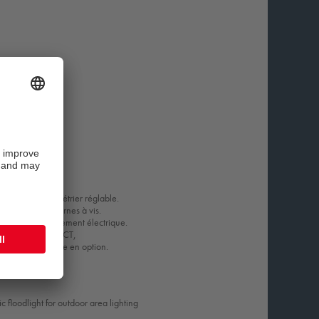
ge
 un mât avec un étrier réglable.
broches avec bornes à vis.
pour le raccordement électrique.
teurs lumens et CCT,
soire photocellule en option.
 floodlight for outdoor area lighting