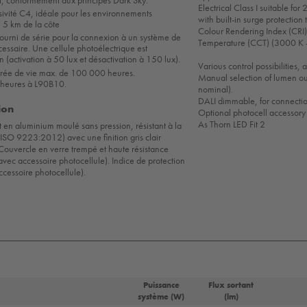
ut, conformément aux principes Dark Sky.
Electrical Class I suitable 
sivité C4, idéale pour les environnements
with built-in surge protection 
e 5 km de la côte
Colour Rendering Index (CRI)
fourni de série pour la connexion à un système de
Temperature (CCT) (3000 K 
cessaire. Une cellule photoélectrique est
n (activation à 50 lux et désactivation à 150 lux).
Various control possibilities, 
urée de vie max. de 100 000 heures.
Manual selection of lumen o
heures à L90B10.
nominal).
DALI dimmable, for connection
ion
Optional photocell accessory i
As Thorn LED Fit 2
t en aluminium moulé sans pression, résistant à la
 ISO 9223:2012) avec une finition gris clair
 Couvercle en verre trempé et haute résistance
ec accessoire photocellule). Indice de protection
cessoire photocellule).
Puissance
Flux sortant
système (W)
(lm)