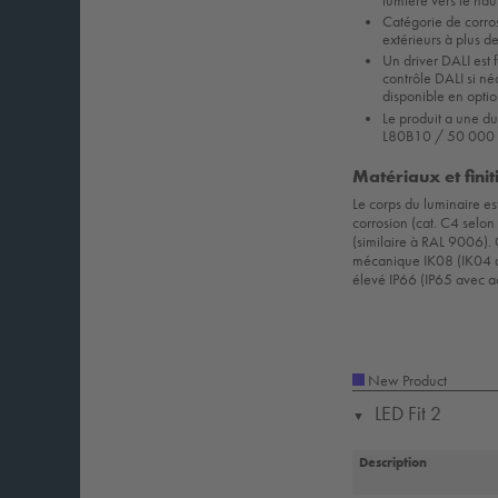
lumière vers le ha
Catégorie de corro
extérieurs à plus d
Un driver DALI est 
contrôle DALI si né
disponible en optio
Le produit a une d
L80B10 / 50 000 
Matériaux et finit
Le corps du luminaire es
corrosion (cat. C4 selon
(similaire à RAL 9006).
mécanique IK08 (IK04 av
élevé IP66 (IP65 avec ac
New Product
LED Fit 2
▼
Description