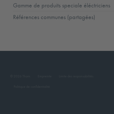
Gamme de produits speciale éléctriciens
Références communes (partagées)
© 2026 Thorn
Empreinte
Limite des responsabilités
Politique de confidentialité