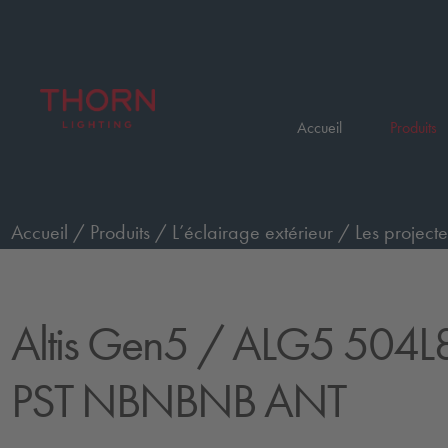
Accueil
Produits
Accueil
/
Produits
/
L’éclairage extérieur
/
Les projecte
commande Premium
/
ALG5 504L85-740 PST NBNB
Altis Gen5
/ ALG5 504L
PST NBNBNB ANT