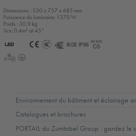
Dimensions : 530 x 757 x 685 mm
Puissance du luminaire: 1270 W
Poids : 30,9 kg
Scx: 0.4m² at 45°
2.0
LED
CE
ENEC11
ENEC11
IK08
IP66
Coast5
+
LLedReP
Protection
Class
1
Environnement du bâtiment et éclairage ar
Catalogues et brochures
PORTAIL du Zumtobel Group : gardez le co