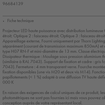
96684139
Fiche technique
▼
Projecteur LED haute puissance avec distribution lumineuse 
étroit; Optique 2 : faisceau étroit; Optique 3 : faisceau étro
Appareillage externe, Fourni uniquement par Thorn Lighti
séparément (courant de transmission maximum 850mA) et 
type H07 RN-F et mini-diamètre de 13 mm. Classe électriqu
Dissipateur thermique : Moulage sous pression aluminium 
(similaire à RAL 7043). Support de fixation et cadre : gris f
7043). Fermeture : 4 mm transparent verre. Fourche montée 
fixation disponibles (une vis M20 et deux vis M14). Foncti
papillotements (< 1 %) adapté à une diffusion TV haute défin
000 K
En raison des exigences de calcul uniques de ce produit, l
photométriques ne sont pas fournies ici mais vous pouvez ob
conception auprès de votre représentant local.