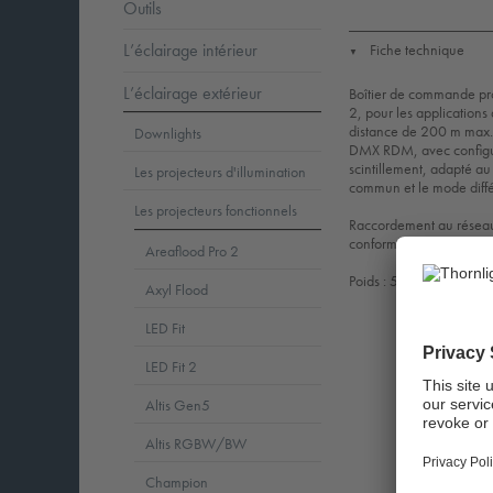
Outils
L’éclairage intérieur
Fiche technique
▼
L’éclairage extérieur
Boîtier de commande pr
2, pour les applications
distance de 200 m max.
Downlights
DMX RDM, avec configur
scintillement, adapté a
Les projecteurs d'illumination
commun et le mode diffé
Les projecteurs fonctionnels
Raccordement au réseau p
conformément aux réglem
Areaflood Pro 2
Poids : 5,4 kg.
Axyl Flood
LED Fit
CE
GLedRe
I
LED Fit 2
Altis Gen5
Altis RGBW/BW
Champion