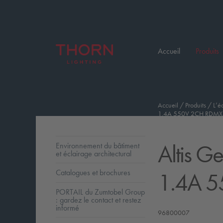
Accueil
Produits
Accueil
/
Produits
/
L’é
1.4A 550V 2CH RDMX
Altis G
Environnement du bâtiment
et éclairage architectural
1.4A 
Catalogues et brochures
PORTAIL du Zumtobel Group
: gardez le contact et restez
informé
96800007