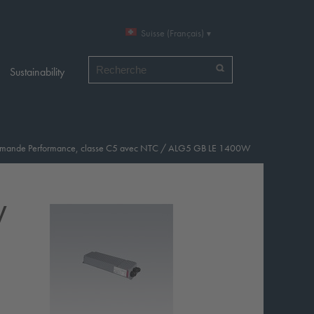
Suisse (Français)
Chercher par
Sustainability
commande Performance, classe C5 avec NTC
/
ALG5 GB LE 1400W
W