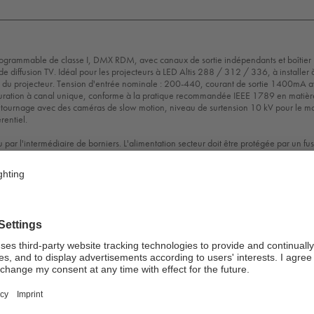
ogrammable de classe I, DMX RDM, avec canaux de sortie indépendants et boîtier
 de diffusion TV. Idéal pour les projecteurs à LED Altis 288 / 312 / 336, à installer
 du projecteur. Tension d'entrée nominale : 200-440, courant de sortie 1400mA 
ation à canal unique, conforme à la pratique recommandée IEEE 1789 en matièr
u tournage avec des caméras de slow motion, niveau de surtension 10 kV pour le 
rentiel.
ar l'intermédiaire de borniers. L'alimentation secteur doit être protégée par un fus
entations locales en matière de sécurité.
P
K08
IP66
Protection
Ta=45°C
Class
1