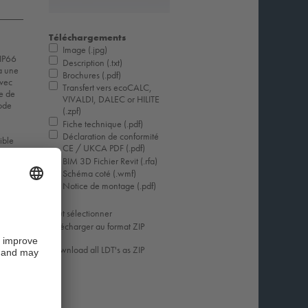
Téléchargements
Image (.jpg)
 IP66
Description (.txt)
 à une
Brochures (.pdf)
avec
Transfert vers ecoCALC,
e de
VIVALDI, DALEC or HILITE
mode
(.zpf)
Fiche technique (.pdf)
Déclaration de conformité
ible
CE / UKCA PDF (.pdf)
BIM 3D Fichier Revit (.rfa)
Schéma coté (.wmf)
Notice de montage (.pdf)
Tout sélectionner
Télécharger au format ZIP
Download all LDT's as ZIP