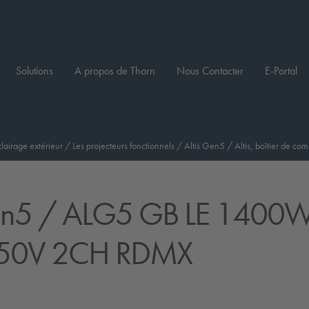
Solutions
A propos de Thorn
Nous Contacter
E-Portal
clairage extérieur
/
Les projecteurs fonctionnels
/
Altis Gen5
/
Altis, boîtier de 
en5
/ ALG5 GB LE 1400
550V 2CH RDMX