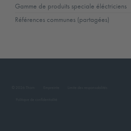
Gamme de produits speciale éléctriciens
Références communes (partagées)
© 2026 Thorn
Empreinte
Limite des responsabilités
Politique de confidentialité