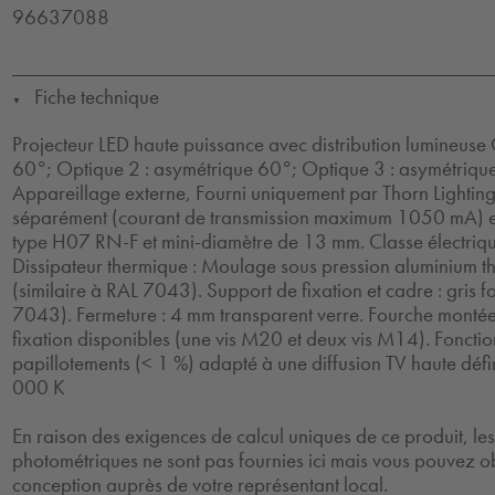
96637088
Fiche technique
▼
Projecteur LED haute puissance avec distribution lumineuse
60°; Optique 2 : asymétrique 60°; Optique 3 : asymétriq
Appareillage externe, Fourni uniquement par Thorn Lighti
séparément (courant de transmission maximum 1050 mA) et
type H07 RN-F et mini-diamètre de 13 mm. Classe électriqu
Dissipateur thermique : Moulage sous pression aluminium 
(similaire à RAL 7043). Support de fixation et cadre : gris f
7043). Fermeture : 4 mm transparent verre. Fourche montée 
fixation disponibles (une vis M20 et deux vis M14). Foncti
papillotements (< 1 %) adapté à une diffusion TV haute défin
000 K
En raison des exigences de calcul uniques de ce produit, l
photométriques ne sont pas fournies ici mais vous pouvez ob
conception auprès de votre représentant local.