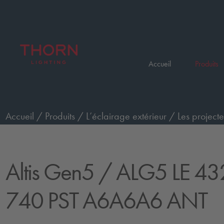
Accueil
Produits
Accueil
/
Produits
/
L’éclairage extérieur
/
Les projecte
commande Performance
/
ALG5 LE 432L105-740 PS
Altis Gen5
/ ALG5 LE 43
740 PST A6A6A6 ANT