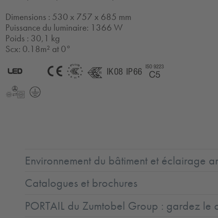
Dimensions : 530 x 757 x 685 mm
Puissance du luminaire: 1366 W
Poids : 30,1 kg
Scx: 0.18m² at 0°
2.0
LED
CE
ENEC11
ENEC11
IK08
IP66
Coast5
+
LLedReP
Protection
Class
1
Environnement du bâtiment et éclairage ar
Catalogues et brochures
PORTAIL du Zumtobel Group : gardez le co