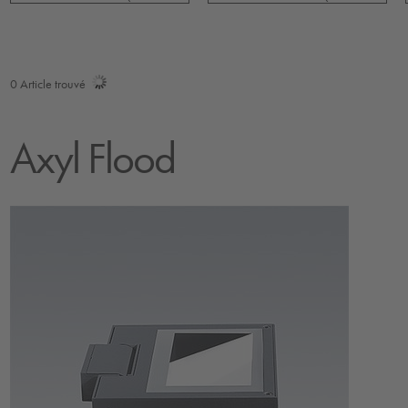
0
Article trouvé
Axyl Flood