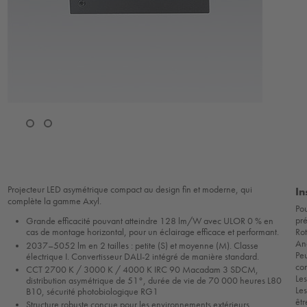
Projecteur LED asymétrique compact au design fin et moderne, qui
In
complète la gamme Axyl.
Pou
pré
Grande efficacité pouvant atteindre 128 lm/W avec ULOR 0 % en
Ro
cas de montage horizontal, pour un éclairage efficace et performant.
Anc
2037–5052 lm en 2 tailles : petite (S) et moyenne (M). Classe
Pe
électrique I. Convertisseur DALI-2 intégré de manière standard.
co
CCT 2700 K / 3000 K / 4000 K IRC 90 Macadam 3 SDCM,
Les
distribution asymétrique de 51°, durée de vie de 70 000 heures L80
Les
B10, sécurité photobiologique RG1
êtr
Structure robuste conçue pour les environnements extérieurs.