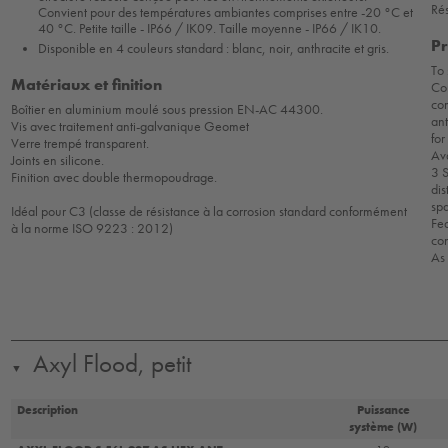
Rés
Convient pour des températures ambiantes comprises entre -20 °C et
40 °C. Petite taille - IP66 / IK09. Taille moyenne - IP66 / IK10.
Pr
Disponible en 4 couleurs standard : blanc, noir, anthracite et gris.
To 
Matériaux et finition
Com
com
Boîtier en aluminium moulé sous pression EN-AC 44300.
ant
Vis avec traitement anti-galvanique Geomet
for
Verre trempé transparent.
Av
Joints en silicone.
3 S
Finition avec double thermopoudrage.
dis
spa
Idéal pour C3 (classe de résistance à la corrosion standard conformément
Fea
à la norme ISO 9223 : 2012)
con
As
Axyl Flood, petit
▼
Description
Puissance
système (W)