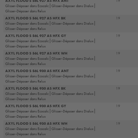
AXYL FLOOD S 56L 927 AS HFX ANT
19
Glisser-Déposer dans Ecocalc
Glisser-Déposer dans Dialux
Glisser-Déposer dans Relux
AXYL FLOOD S 56L 927 AS HFX BK
19
Glisser-Déposer dans Ecocalc
Glisser-Déposer dans Dialux
Glisser-Déposer dans Relux
AXYL FLOOD S 56L 927 AS HFX GY
19
Glisser-Déposer dans Ecocalc
Glisser-Déposer dans Dialux
Glisser-Déposer dans Relux
AXYL FLOOD S 56L 927 AS HFX WH
19
Glisser-Déposer dans Ecocalc
Glisser-Déposer dans Dialux
Glisser-Déposer dans Relux
AXYL FLOOD S 56L 930 AS HFX ANT
19
Glisser-Déposer dans Ecocalc
Glisser-Déposer dans Dialux
Glisser-Déposer dans Relux
AXYL FLOOD S 56L 930 AS HFX BK
19
Glisser-Déposer dans Ecocalc
Glisser-Déposer dans Dialux
Glisser-Déposer dans Relux
AXYL FLOOD S 56L 930 AS HFX GY
19
Glisser-Déposer dans Ecocalc
Glisser-Déposer dans Dialux
Glisser-Déposer dans Relux
AXYL FLOOD S 56L 930 AS HFX WH
19
Glisser-Déposer dans Ecocalc
Glisser-Déposer dans Dialux
Glisser-Déposer dans Relux