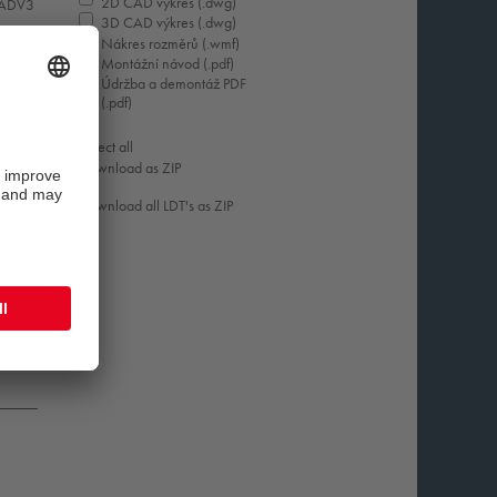
2D CAD výkres (.dwg)
 ADV3
3D CAD výkres (.dwg)
Nákres rozměrů (.wmf)
Montážní návod (.pdf)
Údržba a demontáž PDF
(.pdf)
Select all
Download as ZIP
Download all LDT's as ZIP