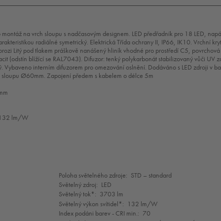
pro montáž na vrch sloupu s nadčasovým designem. LED předřadník pro 18 LED, nap
kteristikou radiálné symetrický. Elektrická Třída ochrany II, IP66, IK10. Vrchní kry
orozi Litý pod tlakem práškově nanášený hliník vhodné pro prostředí C5, povrchová
cit (odstín blížící se RAL7043). Difuzor: tenký polykarbonát stabilizovaný vůči UV z
. Vybaveno interním difuzorem pro omezování oslnění. Dodáváno s LED zdroji v ba
 sloupu Ø60mm. Zapojení předem s kabelem o délce 5m
 mm
l: 132 lm/W
Mode
Poloha světelného zdroje:
STD – standard
selection
Světelný zdroj:
LED
Světelný tok*:
3703 lm
Světelný výkon svítidel*:
132 lm/W
Index podáni barev - CRI min.:
70