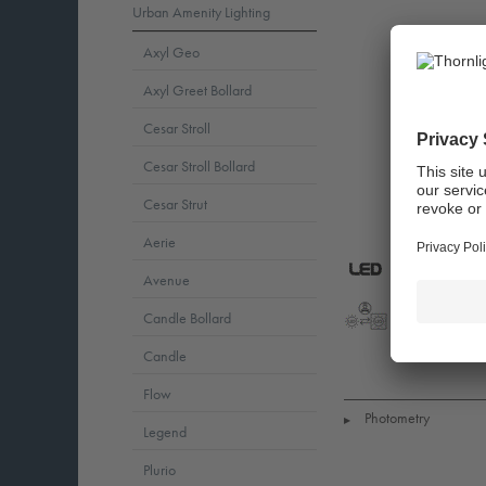
Urban Amenity Lighting
Axyl Geo
Axyl Greet Bollard
Cesar Stroll
Cesar Stroll Bollard
Cesar Strut
Aerie
Avenue
LED
CE
E
+
Candle Bollard
LLedReP
SC2
Candle
Flow
Photometry
▶
Legend
Plurio