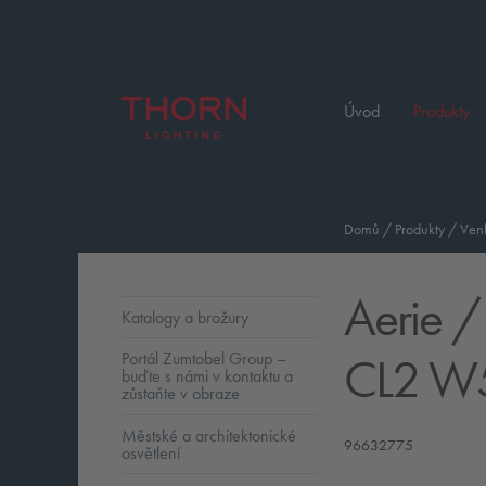
Úvod
Produkty
Domů
/
Produkty
/
Venk
Aerie
/
Katalogy a brožury
CL2 W
Portál Zumtobel Group –
buďte s námi v kontaktu a
zůstaňte v obraze
Městské a architektonické
96632775
osvětlení