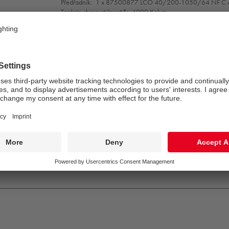
Předřadník:
1 x 87500877 LCO 40/200-1050/64 NF C
Teplota chromatičnosti*:
4000 Kelvin
Barevná tolerance v místě (MacAdam):
5
Vyměřovací (jmenovitá) doba životnosti (B10)*:
L95 100000 h při/u 25 °C
L90 100000 h při/u 50 °C
Příkon svítidla*:
28 W Výkonový faktor = 0,97
Řízení:
PROG
Kategorie údržby CIE 97:
E - Uzavřené IP5X
NEC11
ENEC11
GLedReP
IK10
IP66
Coastal_C5