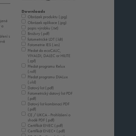
Downloads
Obrázek produktu (.jpg)
ájené
Obrázek aplikace (.jpg)
t a
popis výrobku (.txt)
Brožury (.pdf)
áření s
fotometrické LDT (.ldt)
rvě
Fotometrie IES (.ies)
Předat do ecoCALC,
VIVALDI, DALEC or HILITE
(.zpf)
Předat programu Relux
(.rolf)
Předat programu DIALux
(.uld)
Datový list (.pdf)
Fotometrický datový list PDF
(.pdf)
Datový list kombinací PDF
(.pdf)
CE / UKCA - Prohlášení o
shodě PDF (.pdf)
Certifikát ENEC (.pdf)
Certifikát ENEC+ (.pdf)