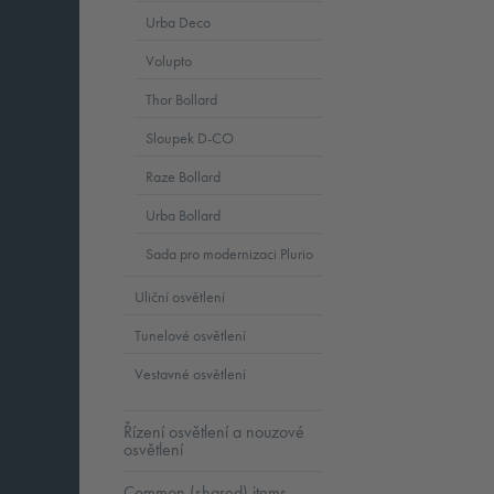
Urba Deco
Volupto
Thor Bollard
Sloupek D-CO
Raze Bollard
Urba Bollard
Sada pro modernizaci Plurio
Uliční osvětlení
Tunelové osvětlení
Vestavné osvětlení
Řízení osvětlení a nouzové
osvětlení
Common (shared) items