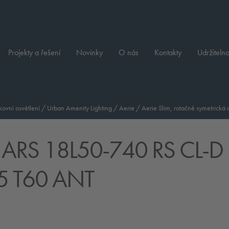
Projekty a řešení
Novinky
O nás
Kontakty
Udržitelno
ovní osvětlení
/
Urban Amenity Lighting
/
Aerie
/
Aerie Slim, rotačně symetrická 
 ARS 18L50-740 RS CL-D
5 T60 ANT