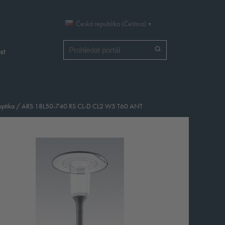
Česká republika (Čeština)
Vyhledat
st
optika
/
ARS 18L50-740 RS CL-D CL2 W5 T60 ANT