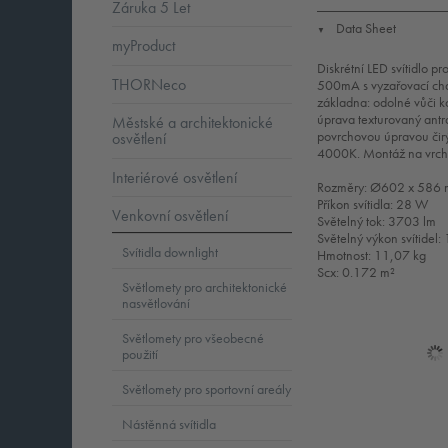
Záruka 5 Let
Data Sheet
▼
myProduct
Diskrétní LED svítidlo 
THORNeco
500mA s vyzařovací chara
základna: odolné vůči k
úprava texturovaný antra
Městské a architektonické
povrchovou úpravou čirý
osvětlení
4000K. Montáž na vrch
Interiérové osvětlení
Rozměry: Ø602 x 586
Příkon svítidla: 28 W
Venkovní osvětlení
Světelný tok: 3703 lm
Světelný výkon svítide
Svítidla downlight
Hmotnost: 11,07 kg
Scx: 0.172 m²
Světlomety pro architektonické
nasvětlování
Světlomety pro všeobecné
použití
Světlomety pro sportovní areály
Nástěnná svítidla