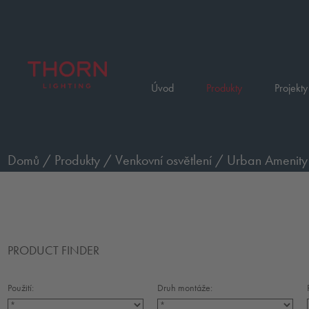
Úvod
Produkty
Projekty
Domů
/
Produkty
/
Venkovní osvětlení
/
Urban Amenity 
PRODUCT FINDER
Použití:
Druh montáže: