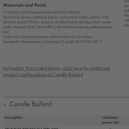
Slo
Materials and Finish
sm
jed
Vrchní kryt: hliník litý pod tlakem (EN AC-44300)
Pře
Povrchová úprava: prášková brava v antracitově šedém odstínu 900
ně
(blížícím se RAL7043) s texturou. Prostřednictvím konfigurátoru: světle
Ja
šedá s texturou (GY), černá (BK) a 48 dalších možností podle stupnice
RAL.
Vrchní kryt: čirý polykarbonát stabilizovaný vůči UV záření
Standardní třída ochrany vůči korozi C5 podle ISO 9223: 2012.
myProduct: If not listed below, click here for additional
product configurations of Candle Bollard
Candle Bollard
▼
Description
Luminaire
power (W)
CN B 8L25-830 RSC CL1 MPL ANT
8