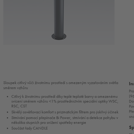
Sloupek citlivý vůči životnímu prostředí s omezeným vyzařováním světla
In
směrem vzhůru
Pr
(9
Citlivý k životnímu prostředí díky teplé teplotě barvy a omezenému
Dod
svícení směrem vzhůru <1% prostřednictvím speciální optiky WSC,
RSC, CST
Po
Pře
Skvělý osvětlovací komfort s prizmatickým filtrem pro jiskřivý účinek
sna
Stmívání pomocí přepínače Bi Power, stmívání a detekce pohybu v
několika stupních pro snížení spotřeby energie
Sp
Součást řady CANDLE