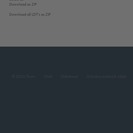
Download as ZIP
Download all LDT's as ZIP
© 2026 Thorn
Otisk
Odmítnout
Ochrana osobních údajů