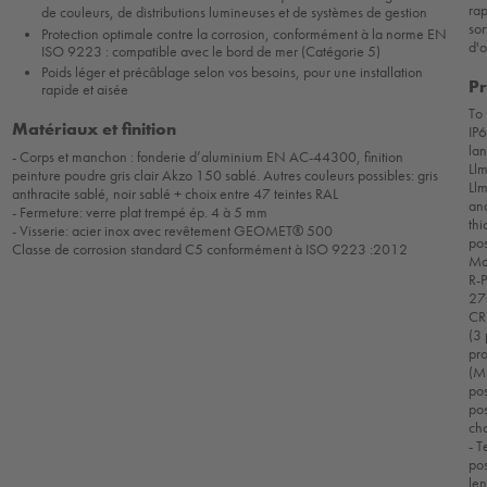
ra
de couleurs, de distributions lumineuses et de systèmes de gestion
sor
Protection optimale contre la corrosion, conformément à la norme EN
d'o
ISO 9223 : compatible avec le bord de mer (Catégorie 5)
Poids léger et précâblage selon vos besoins, pour une installation
Pr
rapide et aisée
To 
Matériaux et finition
IP6
lan
- Corps et manchon : fonderie d’aluminium EN AC-44300, finition
Llm
peinture poudre gris clair Akzo 150 sablé. Autres couleurs possibles: gris
Ll
anthracite sablé, noir sablé + choix entre 47 teintes RAL
an
- Fermeture: verre plat trempé ép. 4 à 5 mm
thi
- Visserie: acier inox avec revêtement GEOMET® 500
pos
Classe de corrosion standard C5 conformément à ISO 9223 :2012
Mou
R-P
27
CRI
(3 
pro
(M
po
pos
cho
- T
pos
len