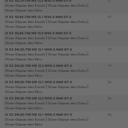
IS XS 12L70-730 NR CL2 WS0.3 M60 GY-S
27
Glisser-Déposer dans Ecocalc
Glisser-Déposer dans Dialux
Glisser-Déposer dans Relux
IS XS 12L85-730 NR CL1 WS0.3 M60 GY-S
33
Glisser-Déposer dans Ecocalc
Glisser-Déposer dans Dialux
Glisser-Déposer dans Relux
IS XS 12L85-730 NR CL2 WS0.3 M60 GY-S
33
Glisser-Déposer dans Ecocalc
Glisser-Déposer dans Dialux
Glisser-Déposer dans Relux
IS XS 24L25-730 NR CL1 WS0.3 M60 GY-S
19
Glisser-Déposer dans Ecocalc
Glisser-Déposer dans Dialux
Glisser-Déposer dans Relux
IS XS 24L25-730 NR CL2 WS0.3 M60 GY-S
19
Glisser-Déposer dans Ecocalc
Glisser-Déposer dans Dialux
Glisser-Déposer dans Relux
IS XS 24L35-730 NR CL1 WS0.3 M60 GY-S
26
Glisser-Déposer dans Ecocalc
Glisser-Déposer dans Dialux
Glisser-Déposer dans Relux
IS XS 24L35-730 NR CL2 WS0.3 M60 GY-S
26
Glisser-Déposer dans Ecocalc
Glisser-Déposer dans Dialux
Glisser-Déposer dans Relux
IS XS 24L50-730 NR CL1 WS0.3 M60 GY-S
36
Glisser-Déposer dans Ecocalc
Glisser-Déposer dans Dialux
Glisser-Déposer dans Relux