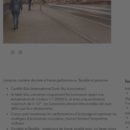
Lanterne routière discrète à haute performance, flexible et pérenne
In
In
Certifié IDA (International Dark Sky Association)
• 
le label IDA concerne uniquement les luminaires ayant une
rég
température de couleur < = 3000 K, et avec une inclinaison
l’u
maximum de ± 10°. Les luminaires doivent être installés tels que
• M
défini par leur photométrie.
mê
Conçu pour maximiser les performances d’éclairage et optimiser les
• 
stratégies d’économies circulaires, tout en limitant l'empreinte
92
carbone
• P
Durable et flexible : matériaux de haute qualité avec un large choix