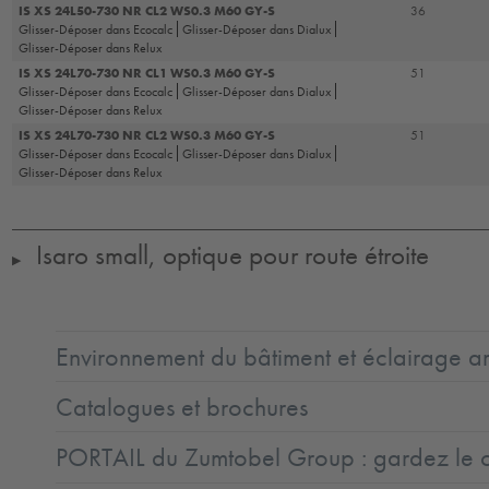
IS XS 24L50-730 NR CL2 WS0.3 M60 GY-S
36
Glisser-Déposer dans Ecocalc
Glisser-Déposer dans Dialux
Glisser-Déposer dans Relux
IS XS 24L70-730 NR CL1 WS0.3 M60 GY-S
51
Glisser-Déposer dans Ecocalc
Glisser-Déposer dans Dialux
Glisser-Déposer dans Relux
IS XS 24L70-730 NR CL2 WS0.3 M60 GY-S
51
Glisser-Déposer dans Ecocalc
Glisser-Déposer dans Dialux
Glisser-Déposer dans Relux
Isaro small, optique pour route étroite
▶
Environnement du bâtiment et éclairage ar
Catalogues et brochures
PORTAIL du Zumtobel Group : gardez le co