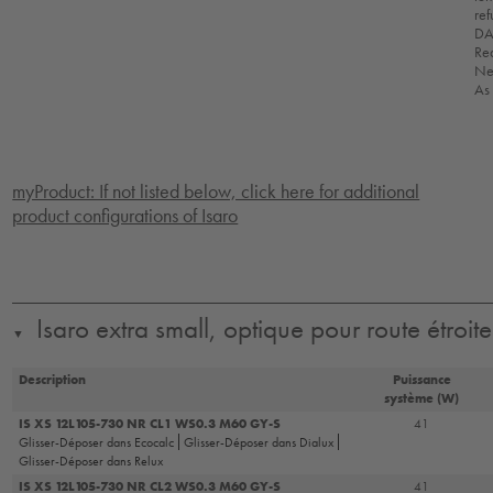
ref
DA
Red
Nem
As 
myProduct: If not listed below, click here for additional
product configurations of Isaro
Isaro extra small, optique pour route étroite
▼
Description
Puissance
système (W)
IS XS 12L105-730 NR CL1 WS0.3 M60 GY-S
41
Glisser-Déposer dans Ecocalc
Glisser-Déposer dans Dialux
Glisser-Déposer dans Relux
IS XS 12L105-730 NR CL2 WS0.3 M60 GY-S
41