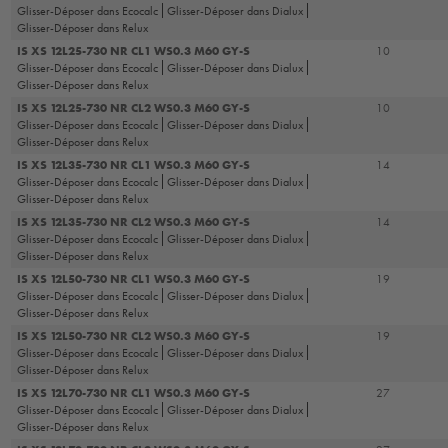
Glisser-Déposer dans Ecocalc
Glisser-Déposer dans Dialux
Glisser-Déposer dans Relux
IS XS 12L25-730 NR CL1 WS0.3 M60 GY-S
10
Glisser-Déposer dans Ecocalc
Glisser-Déposer dans Dialux
Glisser-Déposer dans Relux
IS XS 12L25-730 NR CL2 WS0.3 M60 GY-S
10
Glisser-Déposer dans Ecocalc
Glisser-Déposer dans Dialux
Glisser-Déposer dans Relux
IS XS 12L35-730 NR CL1 WS0.3 M60 GY-S
14
Glisser-Déposer dans Ecocalc
Glisser-Déposer dans Dialux
Glisser-Déposer dans Relux
IS XS 12L35-730 NR CL2 WS0.3 M60 GY-S
14
Glisser-Déposer dans Ecocalc
Glisser-Déposer dans Dialux
Glisser-Déposer dans Relux
IS XS 12L50-730 NR CL1 WS0.3 M60 GY-S
19
Glisser-Déposer dans Ecocalc
Glisser-Déposer dans Dialux
Glisser-Déposer dans Relux
IS XS 12L50-730 NR CL2 WS0.3 M60 GY-S
19
Glisser-Déposer dans Ecocalc
Glisser-Déposer dans Dialux
Glisser-Déposer dans Relux
IS XS 12L70-730 NR CL1 WS0.3 M60 GY-S
27
Glisser-Déposer dans Ecocalc
Glisser-Déposer dans Dialux
Glisser-Déposer dans Relux