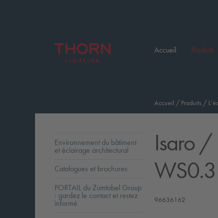
Accueil
Produits
Accueil
/
Produits
/
L’é
Isaro
/ 
Environnement du bâtiment
et éclairage architectural
WS0.3
Catalogues et brochures
PORTAIL du Zumtobel Group
: gardez le contact et restez
96636162
informé