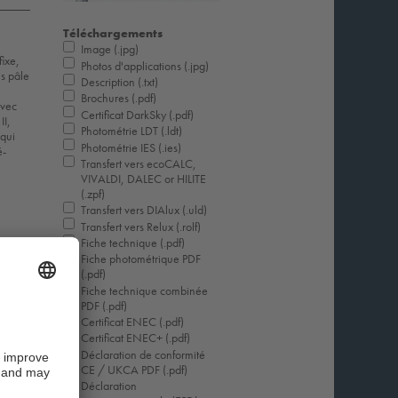
Téléchargements
Image (.jpg)
fixe,
Photos d'applications (.jpg)
s pâle
Description (.txt)
Brochures (.pdf)
avec
Certificat DarkSky (.pdf)
II,
Photométrie LDT (.ldt)
qui
Photométrie IES (.ies)
é-
Transfert vers ecoCALC,
VIVALDI, DALEC or HILITE
(.zpf)
Transfert vers DIAlux (.uld)
Transfert vers Relux (.rolf)
Fiche technique (.pdf)
Fiche photométrique PDF
(.pdf)
Fiche technique combinée
PDF (.pdf)
Certificat ENEC (.pdf)
Certificat ENEC+ (.pdf)
Déclaration de conformité
CE / UKCA PDF (.pdf)
Déclaration