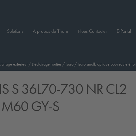
Solutions
A propos de Thorn
Nous Contacter
E-Portal
clairage extérieur
/
L'éclairage routier
/
Isaro
/
Isaro small, optique pour route étroi
IS S 36L70-730 NR CL2
 M60 GY-S