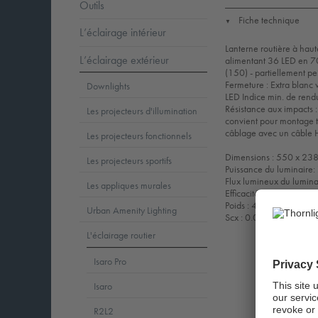
Outils
Fiche technique
▼
L’éclairage intérieur
Lanterne routière à haut
L’éclairage extérieur
alimentant 36 LED en 7
(150) - partiellement pe
Fermeture : Extra blanc 
Downlights
LED Indice min. de rendu
Résistance aux impacts
Les projecteurs d'illumination
convient pour montage 
câblage avec un câble
Les projecteurs fonctionnels
Dimensions : 550 x 23
Les projecteurs sportifs
Puissance du luminaire
Flux lumineux du lumin
Les appliques murales
Efficacité lumineuse d
Poids : 4,34 kg
Urban Amenity Lighting
Scx : 0.041 m²
L'éclairage routier
Isaro Pro
Isaro
R2L2