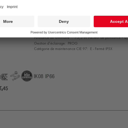
Indice min. de rendu des couleurs:
70
Convertisseur:
1 x 87500825 LCO 90/200-1050/165 NF C ADV3
Température de couleur*:
3000 Kelvin
Tolérance de la couleur (MacAdam intial):
5
Vie utile nominale (B10)*:
L90 100000 h à 25 °C
Puissance du luminaire*:
75,5 W Facteur de puissance = 0
Gestion d’éclairage:
PROG
Catégorie de maintenance CIE 97:
E - Fermé IP5X
NEC11
ENEC11
GLedReP
IDA
IK08
IP66
C2
Ta=45°C