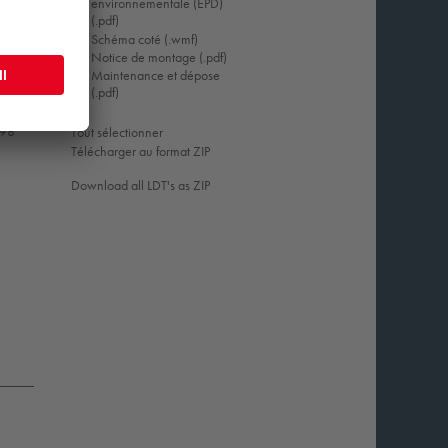
environnementale (EPD)
(.pdf)
Schéma coté (.wmf)
Notice de montage (.pdf)
Maintenance et dépose
(.pdf)
,98
Tout sélectionner
Télécharger au format ZIP
Download all LDT's as ZIP