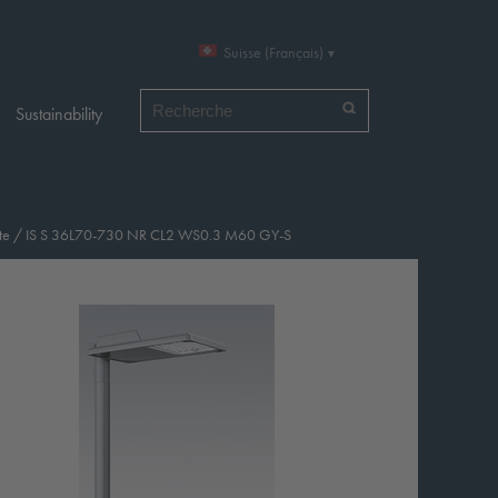
Suisse (Français)
Chercher par
Sustainability
te
/
IS S 36L70-730 NR CL2 WS0.3 M60 GY-S