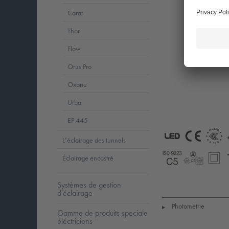
Carat
Thor
Flow
Orus Pro
Oxane
Urba
EP 445
L’éclairage des tunnels
LED
CE
E
Éclairage encastré
+
Coastal_C5
LLedReP
S
Systèmes de gestion
d'éclairage
Photométrie
▶
Gamme de produits speciale
éléctriciens