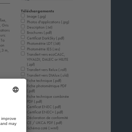
Téléchargements
Image (.jpg)
fixe,
Photos d'applications (.jpg)
, Gris
Description (.txt)
xations
Brochures (.pdf)
urs:
Certificat DarkSky (.pdf)
 Ta
Photométrie LDT (.ldt)
son
Photométrie IES (.ies)
0,3 m,
Transfert vers ecoCALC,
VIVALDI, DALEC or HILITE
(.zpf)
Transfert vers Relux (.rolf)
Transfert vers DIAlux (.uld)
Fiche technique (.pdf)
Fiche photométrique PDF
(.pdf)
Fiche technique combinée
PDF (.pdf)
Certificat ENEC (.pdf)
Certificat ENEC+ (.pdf)
Déclaration de conformité
CE / UKCA PDF (.pdf)
Schéma coté (.wmf)