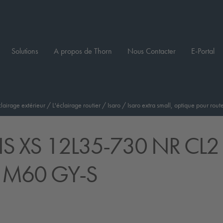
Solutions
A propos de Thorn
Nous Contacter
E-Portal
clairage extérieur
/
L'éclairage routier
/
Isaro
/
Isaro extra small, optique pour route
IS XS 12L35-730 NR CL2
 M60 GY-S