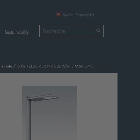
Suisse (Français)
Chercher par
Sustainability
 étroite
/
IS XS 12L35-730 NR CL2 WS0.3 M60 GY-S