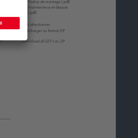
Notice de montage (.pdf)
Maintenance et dépose
(.pdf)
Tout sélectionner
Télécharger au format ZIP
,97
Download all LDT's as ZIP