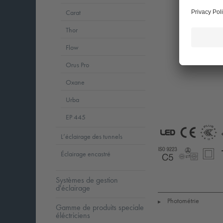
Carat
Thor
Flow
Orus Pro
Oxane
Urba
EP 445
L’éclairage des tunnels
LED
CE
E
Éclairage encastré
+
Coastal_C5
LLedReP
S
Systèmes de gestion
d'éclairage
Photométrie
▶
Gamme de produits speciale
éléctriciens