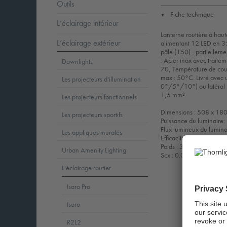
Outils
Fiche technique
▼
L’éclairage intérieur
Lanterne routière à haut
L’éclairage extérieur
alimentant 12 LED en 35
pâle (150) - partielleme
: Acier inox avec traite
Downlights
70, Température de coule
max.: 50°C. Livré avec
Les projecteurs d'illumination
0°/5°/10°) ou latéral
1,5 mm².
Les projecteurs fonctionnels
Dimensions : 508 x 18
Les projecteurs sportifs
Puissance du luminaire
Flux lumineux du lumin
Les appliques murales
Efficacité lumineuse d
Poids : 3,07 kg
Urban Amenity Lighting
Scx : 0.028 m²
L'éclairage routier
Isaro Pro
Isaro
R2L2