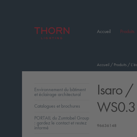
Accueil
Produits
Accueil
/
Produits
/
L’é
Isaro
/ 
Environnement du bâtiment
et éclairage architectural
WS0.3
Catalogues et brochures
PORTAIL du Zumtobel Group
: gardez le contact et restez
96636148
informé