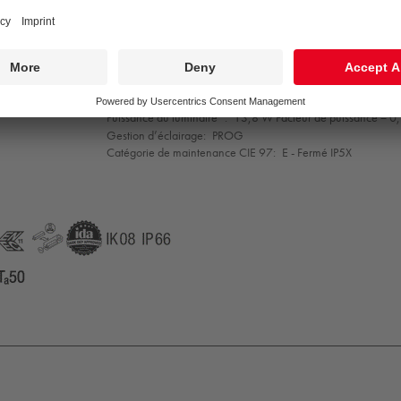
Indice min. de rendu des couleurs:
70
Convertisseur:
1 x 87500875 LCO 14/100-500/38 NF C ADV3
Température de couleur*:
3000 Kelvin
Tolérance de la couleur (MacAdam intial):
5
Vie utile nominale (B10)*:
L90 100000 h à 25 °C
Puissance du luminaire*:
13,8 W Facteur de puissance = 0
Gestion d’éclairage:
PROG
Catégorie de maintenance CIE 97:
E - Fermé IP5X
NEC11
ENEC11
GLedReP
IDA
IK08
IP66
C2
Ta=50°C