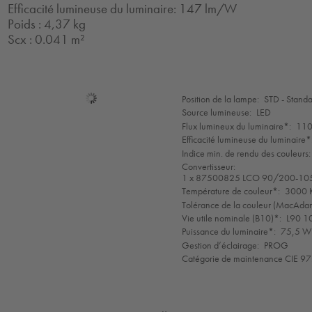
Efficacité lumineuse du luminaire: 147 lm/W
Poids : 4,37 kg
Scx : 0.041 m²
Sélection
Position de la lampe:
STD - Stand
de
Source lumineuse:
LED
mode
Flux lumineux du luminaire*:
110
Efficacité lumineuse du luminaire*
Indice min. de rendu des couleurs:
Convertisseur:
1 x 87500825 LCO 90/200-10
Température de couleur*:
3000 K
Tolérance de la couleur (MacAdam 
Vie utile nominale (B10)*:
L90 1
Puissance du luminaire*:
75,5 W 
Gestion d’éclairage:
PROG
Catégorie de maintenance CIE 97