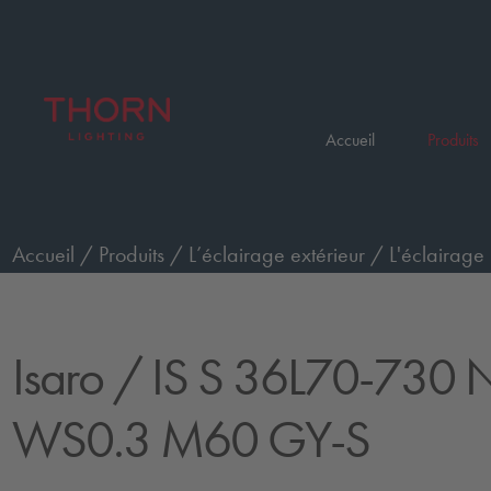
Accueil
Produits
Accueil
/
Produits
/
L’éclairage extérieur
/
L'éclairage 
730 NR CL1 WS0.3 M60 GY-S
Isaro
/ IS S 36L70-730 
WS0.3 M60 GY-S