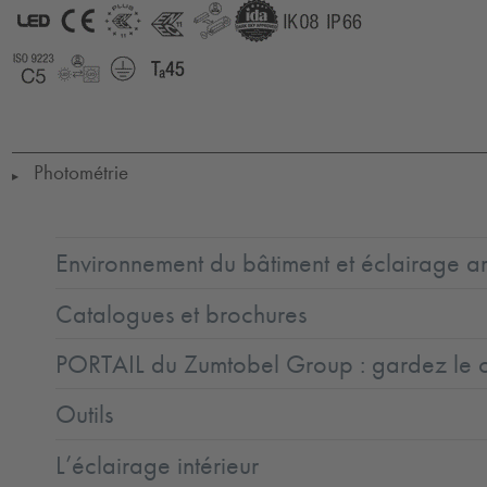
LED
CE
ENEC11
ENEC11
GLedReP
IDA
IK08
IP66
+
Coastal_C5
LLedReP
Protection
Ta=45°C
Class
1
Photométrie
▶
Environnement du bâtiment et éclairage ar
Catalogues et brochures
PORTAIL du Zumtobel Group : gardez le co
Outils
L’éclairage intérieur