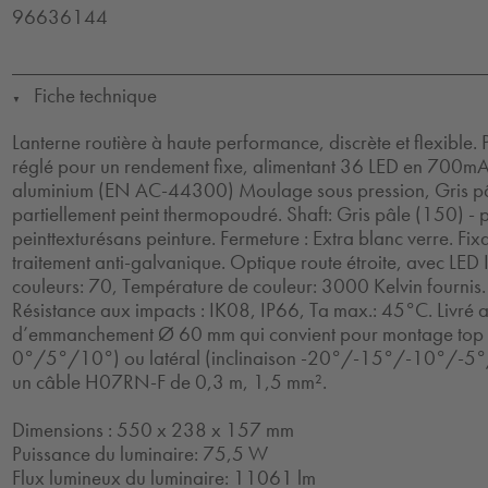
96636144
Fiche technique
▼
Lanterne routière à haute performance, discrète et flexible
réglé pour un rendement fixe, alimentant 36 LED en 700mA. 
aluminium (EN AC-44300) Moulage sous pression, Gris pâ
partiellement peint thermopoudré. Shaft: Gris pâle (150) - p
peinttexturésans peinture. Fermeture : Extra blanc verre. Fix
traitement anti-galvanique. Optique route étroite, avec LED
couleurs: 70, Température de couleur: 3000 Kelvin fournis. 
Résistance aux impacts : IK08, IP66, Ta max.: 45°C. Livré 
d’emmanchement Ø 60 mm qui convient pour montage top (
0°/5°/10°) ou latéral (inclinaison -20°/-15°/-10°/-5°
un câble H07RN-F de 0,3 m, 1,5 mm².
Dimensions : 550 x 238 x 157 mm
Puissance du luminaire: 75,5 W
Flux lumineux du luminaire: 11061 lm