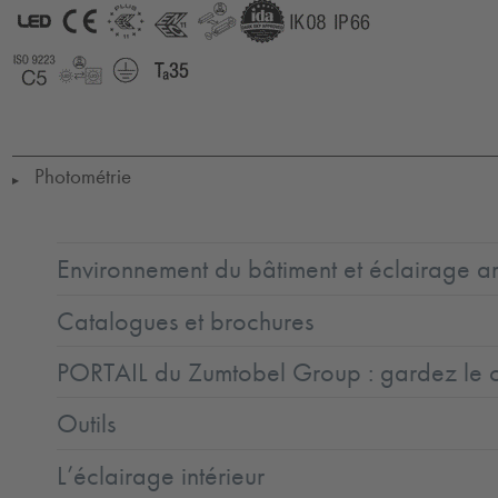
LED
CE
ENEC11
ENEC11
GLedReP
IDA
IK08
IP66
+
Coastal_C5
LLedReP
Protection
Ta=35°C
Class
1
Photométrie
▶
Environnement du bâtiment et éclairage ar
Catalogues et brochures
PORTAIL du Zumtobel Group : gardez le co
Outils
L’éclairage intérieur