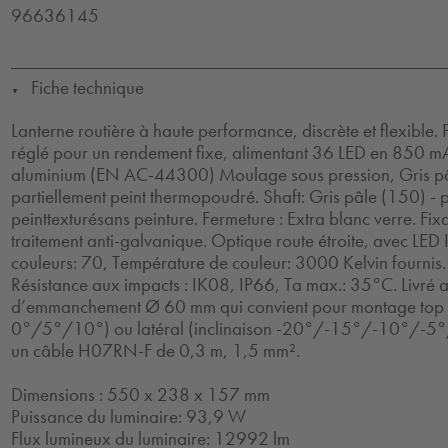
96636145
Fiche technique
▼
Lanterne routière à haute performance, discrète et flexible
réglé pour un rendement fixe, alimentant 36 LED en 850 mA.
aluminium (EN AC-44300) Moulage sous pression, Gris pâ
partiellement peint thermopoudré. Shaft: Gris pâle (150) - p
peinttexturésans peinture. Fermeture : Extra blanc verre. Fix
traitement anti-galvanique. Optique route étroite, avec LED
couleurs: 70, Température de couleur: 3000 Kelvin fournis. 
Résistance aux impacts : IK08, IP66, Ta max.: 35°C. Livré 
d’emmanchement Ø 60 mm qui convient pour montage top (
0°/5°/10°) ou latéral (inclinaison -20°/-15°/-10°/-5°
un câble H07RN-F de 0,3 m, 1,5 mm².
Dimensions : 550 x 238 x 157 mm
Puissance du luminaire: 93,9 W
Flux lumineux du luminaire: 12992 lm