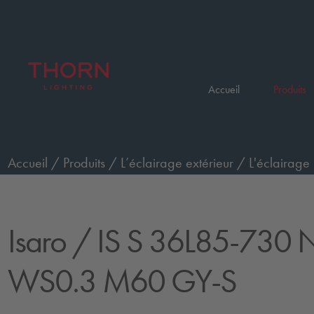
Accueil
Produits
Accueil
/
Produits
/
L’éclairage extérieur
/
L'éclairage 
730 NR CL1 WS0.3 M60 GY-S
Isaro
/ IS S 36L85-730 
WS0.3 M60 GY-S