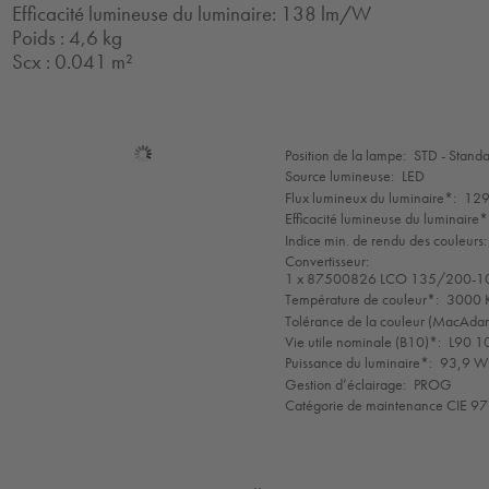
Efficacité lumineuse du luminaire: 138 lm/W
Poids : 4,6 kg
Scx : 0.041 m²
Sélection
Position de la lampe:
STD - Stand
de
Source lumineuse:
LED
mode
Flux lumineux du luminaire*:
129
Efficacité lumineuse du luminaire*
Indice min. de rendu des couleurs:
Convertisseur:
1 x 87500826 LCO 135/200-1
Température de couleur*:
3000 K
Tolérance de la couleur (MacAdam 
Vie utile nominale (B10)*:
L90 1
Puissance du luminaire*:
93,9 W 
Gestion d’éclairage:
PROG
Catégorie de maintenance CIE 97