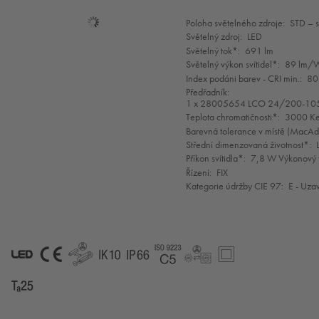
Mode
Poloha světelného zdroje:
STD – 
selection
Světelný zdroj:
LED
Světelný tok*:
691 lm
Světelný výkon svítidel*:
89 lm/
Index podáni barev - CRI min.:
80
Předřadník:
1 x 28005654 LCO 24/200-10
Teplota chromatičnosti*:
3000 Ke
Barevná tolerance v místě (MacA
Střední dimenzovaná životnost*:
Příkon svítidla*:
7,8 W Výkonový f
Řízení:
FIX
Kategorie údržby CIE 97:
E - Uza
LED
CE
GLedReP
IK10
IP66
Coastal_C5
LLedReP
SC2
Ta=25