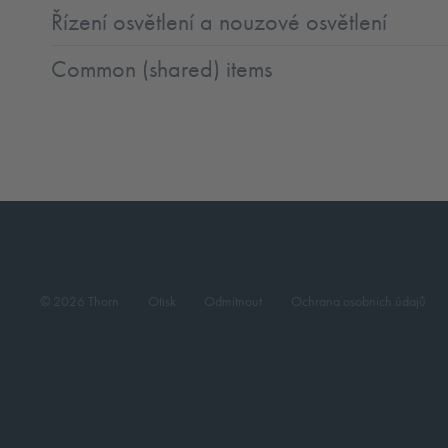
Řízení osvětlení a nouzové osvětlení
Common (shared) items
© 2026 Thorn
Otisk
Odmítnout
Ochrana osobních údajů