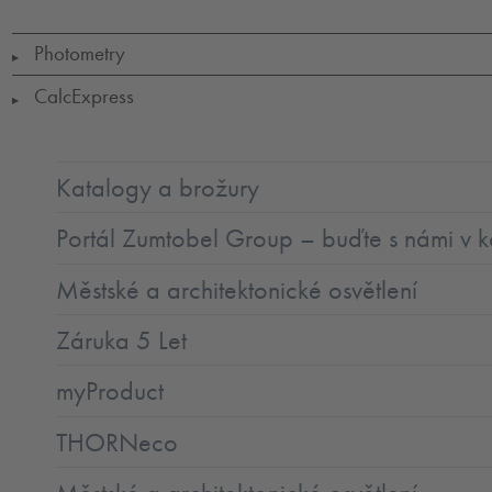
Photometry
▶
CalcExpress
▶
Katalogy a brožury
Portál Zumtobel Group – buďte s námi v k
Městské a architektonické osvětlení
Záruka 5 Let
myProduct
THORNeco