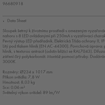
96680918
Data Sheet
▼
Sloupek šetrný k životnímu prostředí s omezeným vyzařová
nahoru s 8 LED ovládanými při 250mA s vyzařovací charakt
Pevný výstup LED předřadník. Elektrická Třída ochrany II, 
Litý pod tlakem hliník (EN AC-44300). Povrchová úprava:
hliník, s texturou antracit (odstín blížící se RAL7043). Difuz
záření čirý polykarbonát. Montáž pomocí příruby. Dodáván
3000K.
Rozměry: Ø234 x 1017 mm
Příkon svítidla: 7,8 W
Hmotnost: 8,03 kg
Scx: 0.06 m²
Světelný výkon svítidel: 89 lm/W