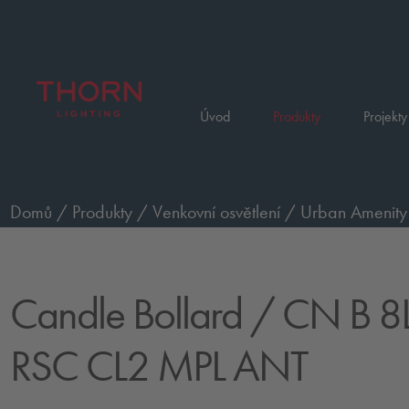
Úvod
Produkty
Projekty
Domů
/
Produkty
/
Venkovní osvětlení
/
Urban Amenity 
CL2 MPL ANT
Candle Bollard
/ CN B 8
RSC CL2 MPL ANT