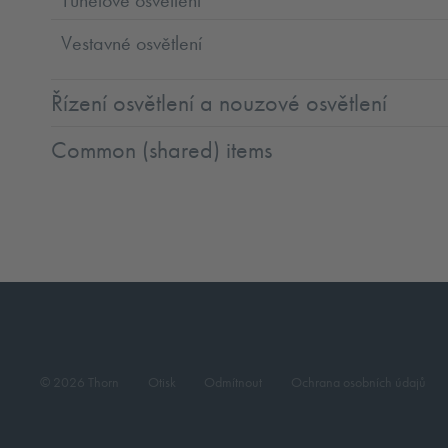
Vestavné osvětlení
Řízení osvětlení a nouzové osvětlení
Common (shared) items
© 2026 Thorn
Otisk
Odmítnout
Ochrana osobních údajů