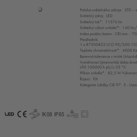
Mode
Poloha světelného zdroje:
STD – 
selection
Světelný zdroj:
LED
Světelný tok*:
11576 lm
Světelný výkon svítidel*:
140 lm
Index podáni barev - CRI min.:
70
Předřadník:
1 x 87500825 LCO 90/200-10
Teplota chromatičnosti*:
4000 Ke
Barevná tolerance v místě (MacA
Vyměřovací (jmenovitá) doba život
L90 100000 h při/u 25 °C
Příkon svítidla*:
82,5 W Výkonový
Řízení:
FIX
Kategorie údržby CIE 97:
E - Uza
LED
CE
GLedReP
IK08
IP65
LLedReP
SC2