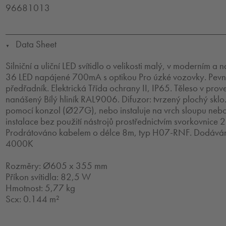
96681013
Data Sheet
▼
Silniční a uliční LED svítidlo o velikosti malý, v moderním 
36 LED napájené 700mA s optikou Pro úzké vozovky. Pevn
předřadník. Elektrická Třída ochrany II, IP65. Těleso v prov
nanášený Bílý hliník RAL9006. Difuzor: tvrzený plochý sklo.
pomocí konzol (Ø27G), nebo instaluje na vrch sloupu nebo 
instalace bez použití nástrojů prostřednictvím svorkovnice 
Prodrátováno kabelem o délce 8m, typ H07-RNF. Dodáváno
4000K
Rozměry: Ø605 x 355 mm
Příkon svítidla: 82,5 W
Hmotnost: 5,77 kg
Scx: 0.144 m²