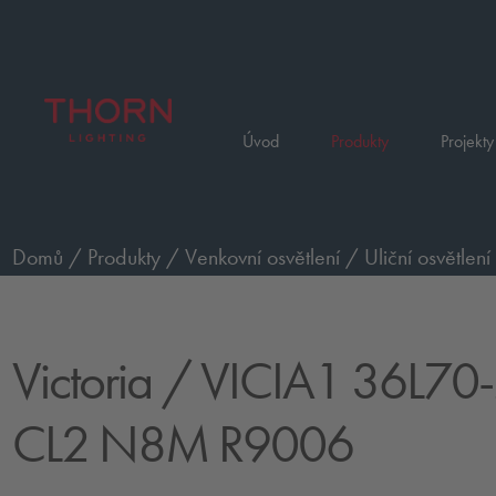
Úvod
Produkty
Projekty
Domů
/
Produkty
/
Venkovní osvětlení
/
Uliční osvětlení
CL2 N8M R9006
Victoria
/ VICIA1 36L70
CL2 N8M R9006