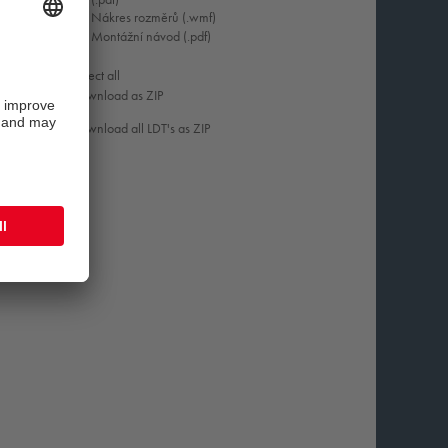
Nákres rozměrů (.wmf)
Montážní návod (.pdf)
Select all
Download as ZIP
Download all LDT's as ZIP