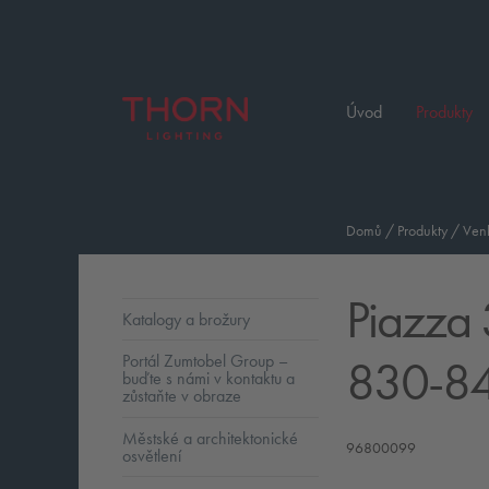
Úvod
Produkty
Domů
/
Produkty
/
Venk
Piazza 
Katalogy a brožury
830-84
Portál Zumtobel Group –
buďte s námi v kontaktu a
zůstaňte v obraze
Městské a architektonické
96800099
osvětlení