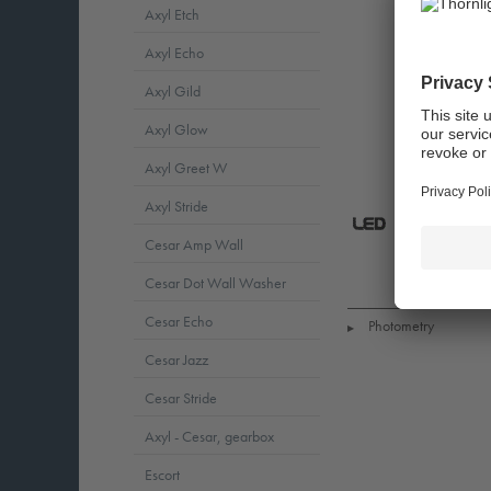
Axyl Etch
Axyl Echo
Axyl Gild
Axyl Glow
Axyl Greet W
Axyl Stride
Cesar Amp Wall
LED
CE
6
Cesar Dot Wall Washer
Cesar Echo
Photometry
▶
Cesar Jazz
Cesar Stride
Axyl - Cesar, gearbox
Escort