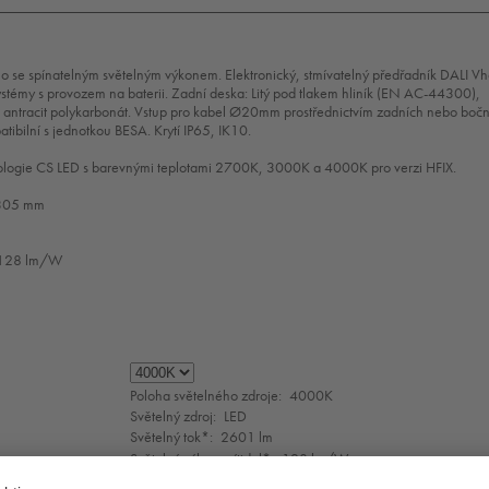
dlo se spínatelným světelným výkonem. Elektronický, stmívatelný předřadník DALI V
ystémy s provozem na baterii. Zadní deska: Litý pod tlakem hliník (EN AC-44300),
o: antracit polykarbonát. Vstup pro kabel Ø20mm prostřednictvím zadních nebo boč
tibilní s jednotkou BESA. Krytí IP65, IK10.
ologie CS LED s barevnými teplotami 2700K, 3000K a 4000K pro verzi HFIX.
 305 mm
l: 128 lm/W
Mode
selection
Poloha světelného zdroje:
4000K
Světelný zdroj:
LED
Světelný tok*:
2601 lm
Světelný výkon svítidel*:
128 lm/W
Index podáni barev - CRI min.:
80