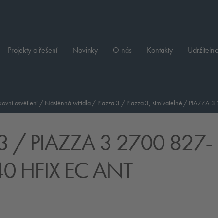
Projekty a řešení
Novinky
O nás
Kontakty
Udržitelno
ovní osvětlení
/
Nástěnná svítidla
/
Piazza 3
/
Piazza 3, stmívatelné
/
PIAZZA 3
3
/ PIAZZA 3 2700 827-
0 HFIX EC ANT