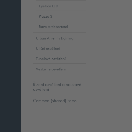
EyeKon LED
Piazza 3
Raze Architectural
Urban Amenity Lighting
Uliční osvětlení
Tunelové osvětlení
Vestavné osvětlení
Řízení osvětlení a nouzové
osvětlení
Common (shared) items