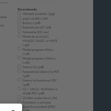
Downloads
Obrázek produktu (.jpg)
hodné
popis výrobku (.txt)
Brožury (.pdf)
ních
fotometrické LDT (.ldt)
Fotometrie IES (.ies)
Předat do ecoCALC,
VIVALDI, DALEC or HILITE
(.zpf)
Předat programu Relux
(.rolf)
Předat programu DIALux
(.uld)
Datový list (.pdf)
Fotometrický datový list PDF
(.pdf)
Datový list kombinací PDF
(.pdf)
CE / UKCA - Prohlášení o
shodě PDF (.pdf)
3D BIM soubor Revit (.rfa)
Prohlášení o ochraně
životního prostředí (EPD)
(.pdf)