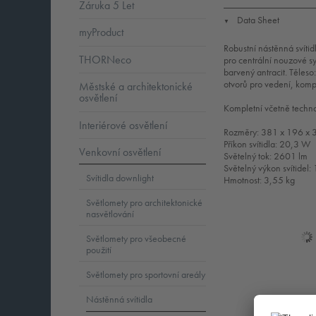
Záruka 5 Let
Data Sheet
▼
myProduct
Robustní nástěnná svíti
THORNeco
pro centrální nouzové s
barvený antracit. Těles
otvorů pro vedení, kompa
Městské a architektonické
osvětlení
Kompletní včetně techn
Interiérové osvětlení
Rozměry: 381 x 196 x
Příkon svítidla: 20,3 W
Venkovní osvětlení
Světelný tok: 2601 lm
Světelný výkon svítide
Svítidla downlight
Hmotnost: 3,55 kg
Světlomety pro architektonické
nasvětlování
Světlomety pro všeobecné
použití
Světlomety pro sportovní areály
Nástěnná svítidla