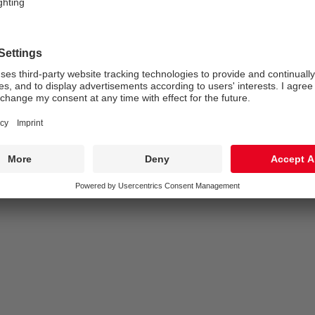
Teplota chromatičnosti*:
4000 Kelvin
Barevná tolerance v místě (MacAdam):
5
Střední dimenzovaná životnost*:
L80 60000 h při/u 25 °C
Předřadník:
1x HFI*
Příkon svítidla*:
20,3 W Výkonový faktor = 0,9
Řízení:
DA2
50°
IK10
IP65
Coastal_C5
SC1
Ta
=
-20
to
+45