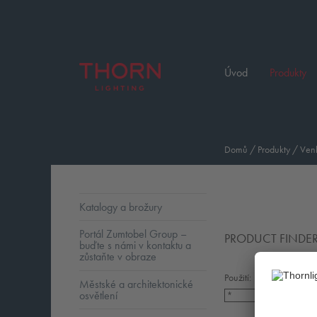
Úvod
Produkty
Domů
/
Produkty
/
Venk
Katalogy a brožury
Portál Zumtobel Group –
PRODUCT FINDE
buďte s námi v kontaktu a
zůstaňte v obraze
Použití:
Městské a architektonické
osvětlení