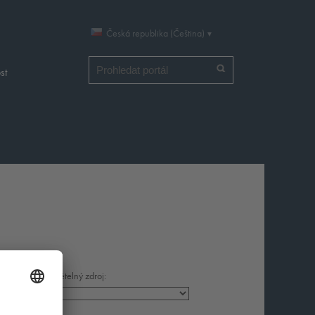
Česká republika (Čeština)
Vyhledat
st
Světelný zdroj: