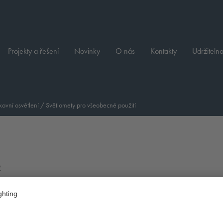
Projekty a řešení
Novinky
O nás
Kontakty
Udržitelno
ovní osvětlení
/
Světlomety pro všeobecné použití
R
Druh montáže:
Rozdělení světla: