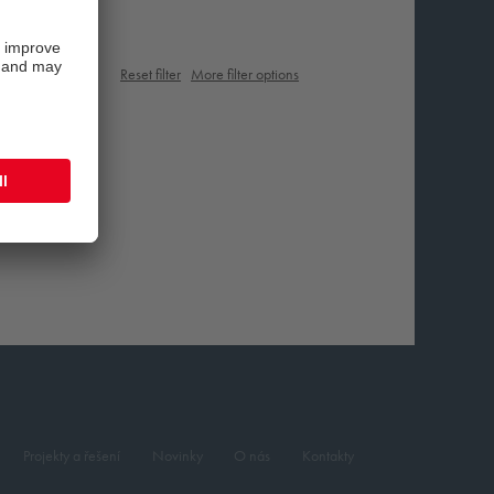
Reset filter
More filter options
Projekty a řešení
Novinky
O nás
Kontakty