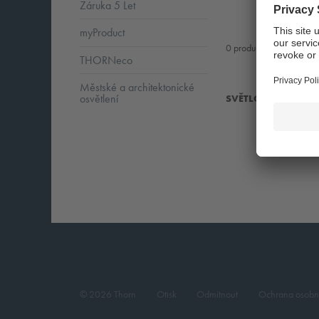
Záruka 5 Let
myProduct
0
products found
THORNeco
Městské a architektonické
osvětlení
SVĚTLOMETY PRO V
© 2026 Thorn
Otisk
Odmítnout
Ochrana osobn