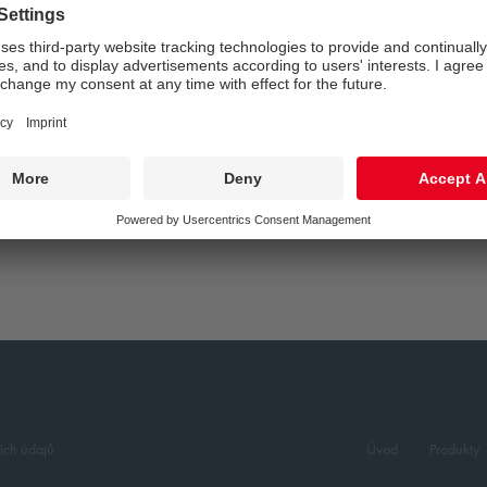
ŠEOBECNÉ POUŽITÍ
ích údajů
Úvod
Produkty