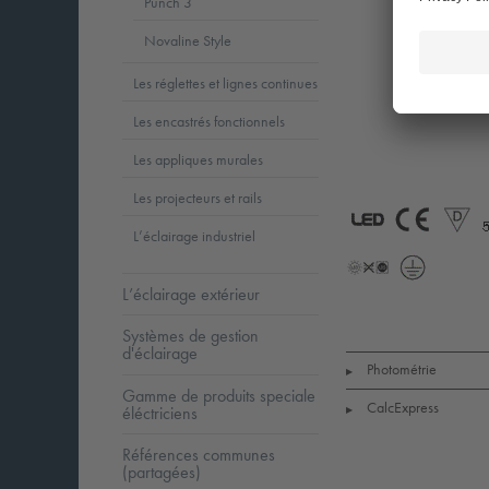
Punch 3
Novaline Style
Les réglettes et lignes continues
Les encastrés fonctionnels
Les appliques murales
Les projecteurs et rails
L’éclairage industriel
LED
CE
L’éclairage extérieur
LLedNr
Protectio
Class
1
Systèmes de gestion
d'éclairage
Photométrie
▶
Gamme de produits speciale
CalcExpress
éléctriciens
▶
Références communes
(partagées)