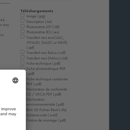
Téléchargements
Image (.jpg)
P44.
Description (.txt)
en trou
Photométrie LDT (.ldt)
:
Photométrie IES (.ies)
us.
Transfert vers ecoCALC,
VIVALDI, DALEC or HILITE
(.zpf)
Transfert vers Relux (.rolf)
Transfert vers DIAlux (.uld)
Fiche technique (.pdf)
Fiche photométrique PDF
(.pdf)
Fiche technique combinée
PDF (.pdf)
Déclaration de conformité
CE / UKCA PDF (.pdf)
Déclaration
environnementale (.pdf)
BIM 3D Fichier Revit (.rfa)
Schéma coté (.wmf)
Notice de montage (.pdf)
p EXC