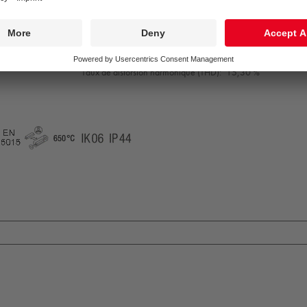
Tolérance de la couleur (MacAdam intial):
3
Durée de vie utile médiane*:
L85 50000 h à 25 °C
Puissance du luminaire*:
35,3 W
Gestion d’éclairage:
FO
Catégorie de maintenance CIE 97:
D - Fermé IP2X
Taux de distorsion harmonique (THD):
15,30 %
D
EN
GLedReP
650°
IK06
IP44
55015
n