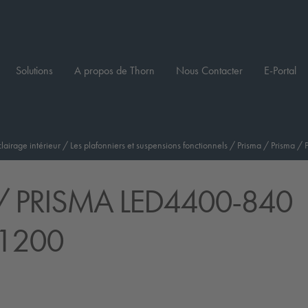
Solutions
A propos de Thorn
Nous Contacter
E-Portal
clairage intérieur
/
Les plafonniers et suspensions fonctionnels
/
Prisma
/
Prisma
/
/ PRISMA LED4400-840
L1200