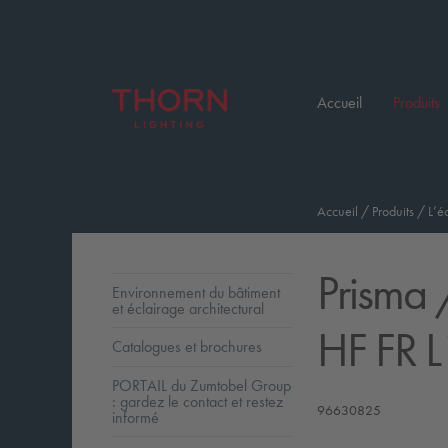
Accueil
Produits
Accueil
/
Produits
/
L’é
Prisma
Environnement du bâtiment
et éclairage architectural
HF FR 
Catalogues et brochures
PORTAIL du Zumtobel Group
: gardez le contact et restez
96630825
informé