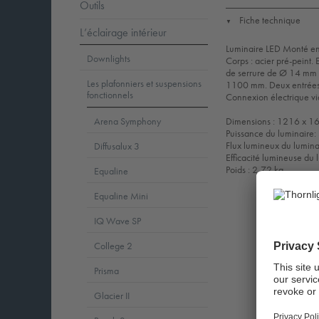
Outils
Fiche technique
▼
L’éclairage intérieur
Luminaire LED Monté en p
Downlights
Corps : acier pré-peint. 
de serrure de Ø 14 mm po
Les plafonniers et suspensions
1100 mm. Deux entrées d
fonctionnels
Connexion électrique vi
Dimensions : 1216 x 1
Arena Symphony
Puissance du luminaire
Flux lumineux du lumin
Diffusalux 3
Efficacité lumineuse d
Poids : 2,72 kg
Equaline
Equaline Mini
IQ Wave SP
College 2
Prisma
Glacier II