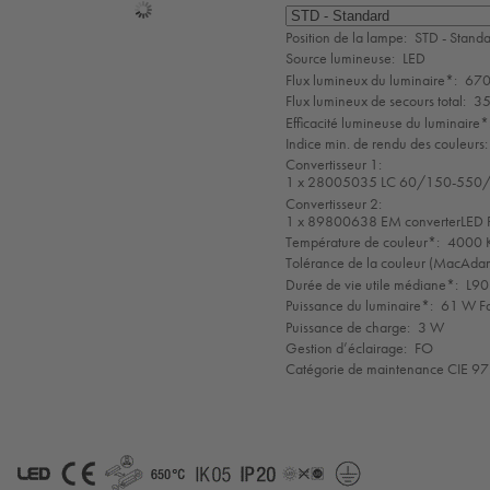
Sélection
de
Position de la lampe:
STD - Stand
mode
Source lumineuse:
LED
Flux lumineux du luminaire*:
670
Flux lumineux de secours total:
35
Efficacité lumineuse du luminaire*
Indice min. de rendu des couleurs:
Convertisseur 1:
1 x 28005035 LC 60/150-550/
Convertisseur 2:
1 x 89800638 EM converterLE
Température de couleur*:
4000 K
Tolérance de la couleur (MacAdam 
Durée de vie utile médiane*:
L90
Puissance du luminaire*:
61 W Fa
Puissance de charge:
3 W
Gestion d’éclairage:
FO
Catégorie de maintenance CIE 97