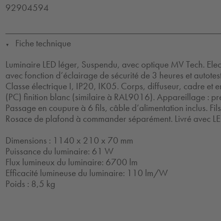
92904594
Fiche technique
▼
Luminaire LED léger, Suspendu, avec optique MV Tech. Ele
avec fonction d’éclairage de sécurité de 3 heures et autotes
Classe électrique I, IP20, IK05. Corps, diffuseur, cadre et
(PC) finition blanc (similaire à RAL9016). Appareillage : pr
Passage en coupure à 6 fils, câble d’alimentation inclus. Fil
Rosace de plafond à commander séparément. Livré avec L
Dimensions : 1140 x 210 x 70 mm
Puissance du luminaire: 61 W
Flux lumineux du luminaire: 6700 lm
Efficacité lumineuse du luminaire: 110 lm/W
Poids : 8,5 kg