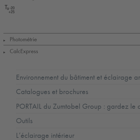
LED
CE
GLedReP
650°
IK05
IP20
LLedNr
Protection
Class
1
Ta=
-20
to
+25
Photométrie
▶
CalcExpress
▶
Environnement du bâtiment et éclairage ar
Catalogues et brochures
PORTAIL du Zumtobel Group : gardez le co
Outils
L’éclairage intérieur