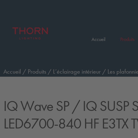
Accueil
Produits
Accueil
/
Produits
/
L’éclairage intérieur
/
Les plafonnie
version de secours
/
IQ SUSP S LED6700-840 HF E3T
IQ Wave SP
/ IQ SUSP 
LED6700-840 HF E3TX 