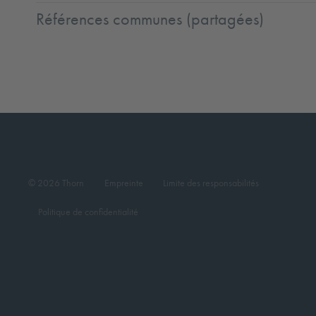
Références communes (partagées)
© 2026 Thorn
Empreinte
Limite des responsabilités
Politique de confidentialité