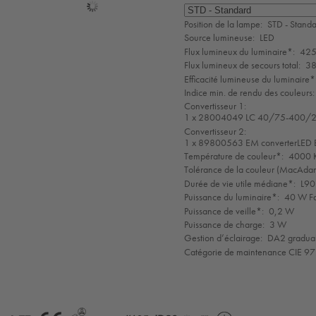
Sélection
de
Position de la lampe:
STD - Stand
mode
Source lumineuse:
LED
Flux lumineux du luminaire*:
425
Flux lumineux de secours total:
38
Efficacité lumineuse du luminaire*
Indice min. de rendu des couleurs:
Convertisseur 1:
1 x 28004049 LC 40/75-400/2
Convertisseur 2:
1 x 89800563 EM converterLE
Température de couleur*:
4000 K
Tolérance de la couleur (MacAdam 
Durée de vie utile médiane*:
L90
Puissance du luminaire*:
40 W Fa
Puissance de veille*:
0,2 W
Puissance de charge:
3 W
Gestion d’éclairage:
DA2 gradua
Catégorie de maintenance CIE 97