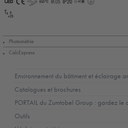
LED
CE
GLedReP
650°
IK05
IP20
LLedNr
Protection
Class
1
Ta
=
0
to
+25
Photométrie
▶
CalcExpress
▶
Environnement du bâtiment et éclairage ar
Catalogues et brochures
PORTAIL du Zumtobel Group : gardez le co
Outils