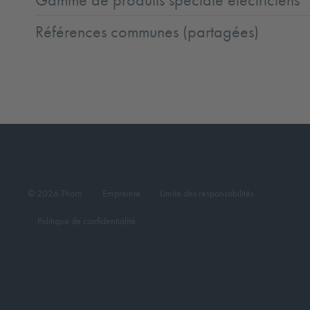
Gamme de produits speciale éléctriciens
Références communes (partagées)
© 2026 Thorn
Empreinte
Limite des responsabilités
Politique de confidentialité