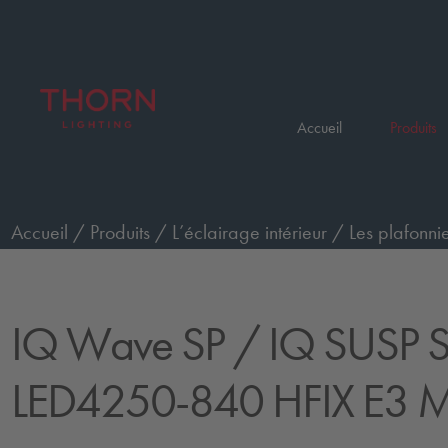
Accueil
Produits
Accueil
/
Produits
/
L’éclairage intérieur
/
Les plafonnie
gradable, version de secours
/
IQ SUSP S LED4250-8
IQ Wave SP
/ IQ SUSP 
LED4250-840 HFIX E3 