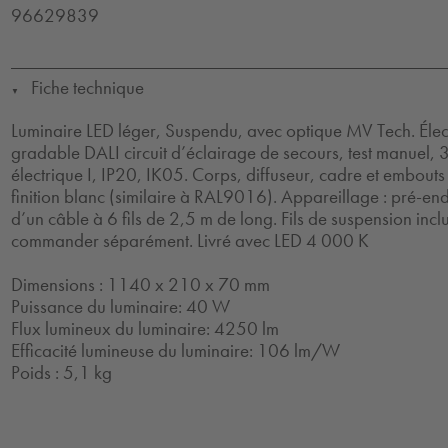
96629839
Fiche technique
▼
Luminaire LED léger, Suspendu, avec optique MV Tech. Éle
gradable DALI circuit d’éclairage de secours, test manuel, 
électrique I, IP20, IK05. Corps, diffuseur, cadre et embout
finition blanc (similaire à RAL9016). Appareillage : pré-end
d’un câble à 6 fils de 2,5 m de long. Fils de suspension inc
commander séparément. Livré avec LED 4 000 K
Dimensions : 1140 x 210 x 70 mm
Puissance du luminaire: 40 W
Flux lumineux du luminaire: 4250 lm
Efficacité lumineuse du luminaire: 106 lm/W
Poids : 5,1 kg