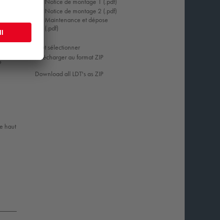
Notice de montage 1 (.pdf)
Notice de montage 2 (.pdf)
Maintenance et dépose
(.pdf)
Tout sélectionner
Télécharger au format ZIP
6
Download all LDT's as ZIP
le haut