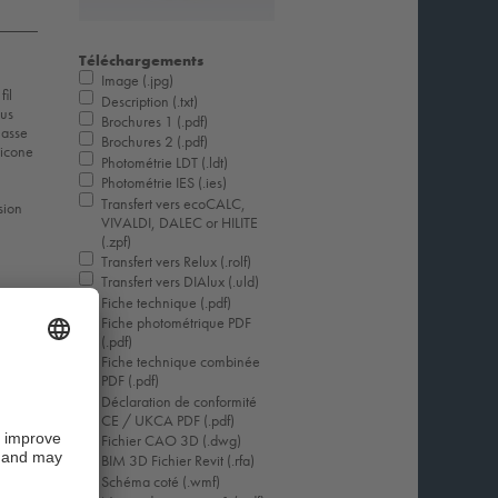
Téléchargements
Image (.jpg)
il
Description (.txt)
ous
Brochures 1 (.pdf)
lasse
Brochures 2 (.pdf)
licone
Photométrie LDT (.ldt)
Photométrie IES (.ies)
Transfert vers ecoCALC,
sion
VIVALDI, DALEC or HILITE
(.zpf)
Transfert vers Relux (.rolf)
Transfert vers DIAlux (.uld)
Fiche technique (.pdf)
Fiche photométrique PDF
(.pdf)
Fiche technique combinée
PDF (.pdf)
Déclaration de conformité
CE / UKCA PDF (.pdf)
Fichier CAO 3D (.dwg)
BIM 3D Fichier Revit (.rfa)
Schéma coté (.wmf)