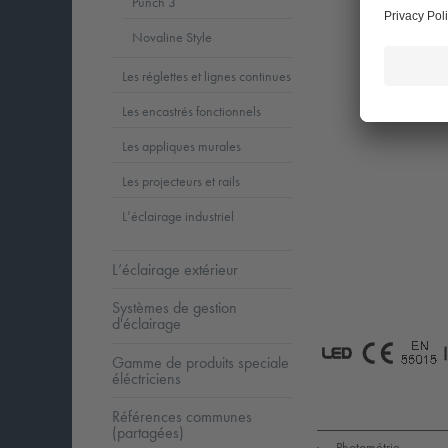
Punch 3
Novaline Style
Les réglettes et lignes continues
Les encastrés fonctionnels
Les appliques murales
Les projecteurs et rails
L’éclairage industriel
L’éclairage extérieur
Systèmes de gestion
d'éclairage
Gamme de produits speciale
éléctriciens
LED
CE
5
Références communes
(partagées)
Photométrie