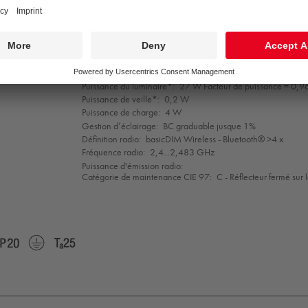
Efficacité lumineuse du luminaire*:
130 lm/W
Indice min. de rendu des couleurs:
80
Température de couleur*:
4000 Kelvin
Tolérance de la couleur (MacAdam intial):
3
Durée de vie utile médiane*:
L80 50000 h à 25 °C
Convertisseur:
1x HFI* Tridonic LCA
Puissance du luminaire*:
27 W Facteur de puissance = 0,9
Puissance de veille*:
0,2 W
Puissance de charge:
4 W
Gestion d’éclairage:
BC graduable jusque 1%
Définition radio:
basicDIM Wireless - Bluetooth® >4.x
Fréquence radio:
2,4...2,483 GHz
Puissance d'émission radio:
Catégorie de maintenance CIE 97:
C - Réflecteur fermé sur 
EN
IP20
Protection
Ta=25
5015
Class
1