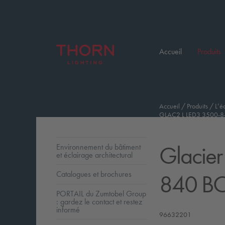
Accueil
Produits
Accueil
/
Produits
/
L’é
GLAC2 L LED3 3500-8
Glacier 
Environnement du bâtiment
et éclairage architectural
840 BC
Catalogues et brochures
PORTAIL du Zumtobel Group
: gardez le contact et restez
informé
96632201