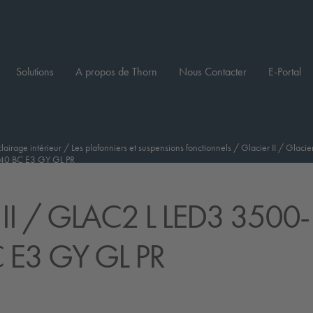
Solutions
A propos de Thorn
Nous Contacter
E-Portal
clairage intérieur
/
Les plafonniers et suspensions fonctionnels
/
Glacier II
/
Glacier
40 BC E3 GY GL PR
II
/ GLAC2 L LED3 3500-
 E3 GY GL PR