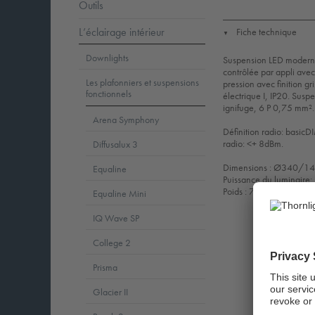
Outils
L’éclairage intérieur
Fiche technique
▼
Downlights
Suspension LED moderne 
contrôlée par appli ave
Les plafonniers et suspensions
pression avec finition gr
fonctionnels
électrique I, IP20. Susp
ignifuge, 6 P 0,75 mm².
Arena Symphony
Définition radio: basic
radio: <+ 8dBm.
Diffusalux 3
Dimensions : Ø340/1
Equaline
Puissance du luminaire
Poids : 7,1 kg
Equaline Mini
IQ Wave SP
College 2
Prisma
Glacier II