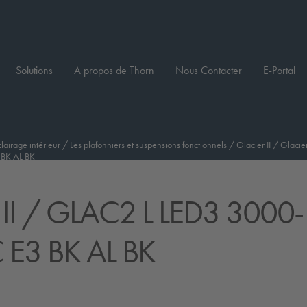
Solutions
A propos de Thorn
Nous Contacter
E-Portal
clairage intérieur
/
Les plafonniers et suspensions fonctionnels
/
Glacier II
/
Glacier
BK AL BK
II
/ GLAC2 L LED3 3000-
 E3 BK AL BK