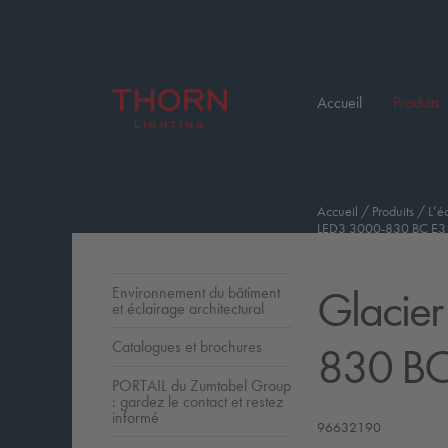
Accueil
Produits
Accueil
/
Produits
/
L’é
LED3 3000-830 BC E3 
Glacier 
Environnement du bâtiment
et éclairage architectural
830 BC
Catalogues et brochures
PORTAIL du Zumtobel Group
: gardez le contact et restez
informé
96632190