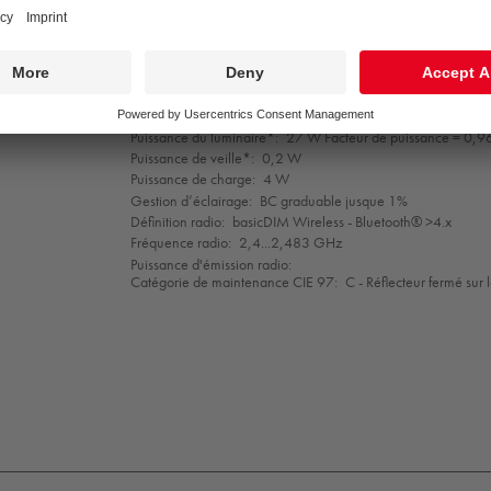
Efficacité lumineuse du luminaire*:
104 lm/W
Indice min. de rendu des couleurs:
80
Température de couleur*:
3000 Kelvin
Tolérance de la couleur (MacAdam intial):
3
Durée de vie utile médiane*:
L80 50000 h à 25 °C
Convertisseur:
1x HFI* Tridonic LCA
Puissance du luminaire*:
27 W Facteur de puissance = 0,9
Puissance de veille*:
0,2 W
Puissance de charge:
4 W
Gestion d’éclairage:
BC graduable jusque 1%
Définition radio:
basicDIM Wireless - Bluetooth® >4.x
Fréquence radio:
2,4...2,483 GHz
Puissance d'émission radio:
Catégorie de maintenance CIE 97:
C - Réflecteur fermé sur 
EN
IP20
Protection
Ta=25
5015
Class
1