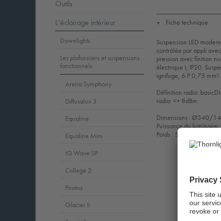
Outils
L’éclairage intérieur
Fiche technique
▼
Downlights
Suspension LED moderne 
contrôlée par appli ave
Les plafonniers et suspensions
pression avec finition no
fonctionnels
électrique I, IP20. Susp
ignifuge, 6 P 0,75 mm².
Arena Symphony
Définition radio: basic
radio: <+ 8dBm.
Diffusalux 3
Dimensions : Ø340/1
Equaline
Puissance du luminaire
Poids : 5,1 kg
Equaline Mini
IQ Wave SP
College 2
Prisma
Glacier II