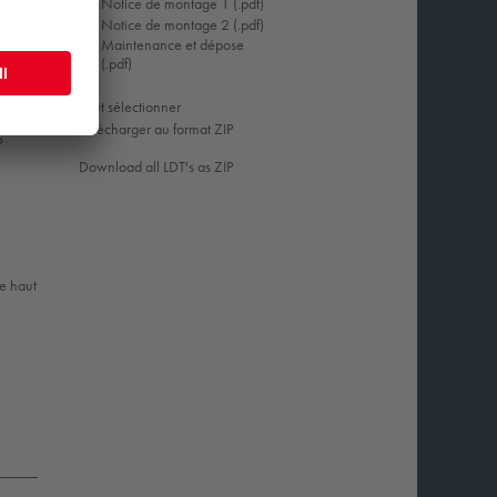
Notice de montage 1 (.pdf)
Notice de montage 2 (.pdf)
Maintenance et dépose
(.pdf)
Tout sélectionner
Télécharger au format ZIP
6
Download all LDT's as ZIP
le haut