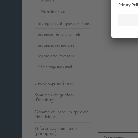
Punch 3
Novaline Style
Les réglettes et lignes continues
Les encastrés fonctionnels
Les appliques murales
Les projecteurs et rails
L’éclairage industriel
L’éclairage extérieur
Systèmes de gestion
d'éclairage
Gamme de produits speciale
éléctriciens
LED
CE
5
Références communes
(partagées)
Photométrie