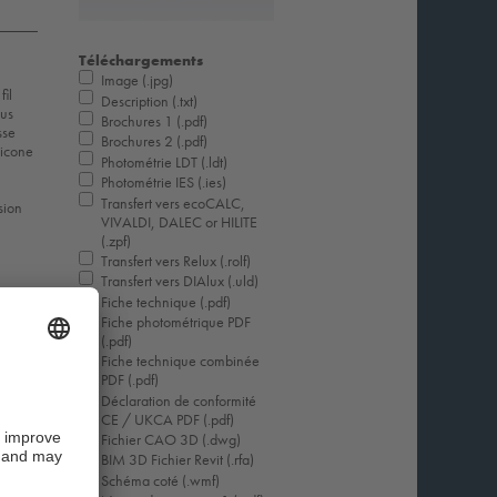
Téléchargements
Image (.jpg)
il
Description (.txt)
ous
Brochures 1 (.pdf)
sse
Brochures 2 (.pdf)
licone
Photométrie LDT (.ldt)
Photométrie IES (.ies)
Transfert vers ecoCALC,
sion
VIVALDI, DALEC or HILITE
(.zpf)
Transfert vers Relux (.rolf)
Transfert vers DIAlux (.uld)
Fiche technique (.pdf)
Fiche photométrique PDF
(.pdf)
Fiche technique combinée
PDF (.pdf)
Déclaration de conformité
CE / UKCA PDF (.pdf)
Fichier CAO 3D (.dwg)
BIM 3D Fichier Revit (.rfa)
Schéma coté (.wmf)