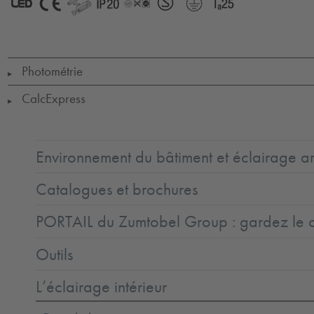
LED
CE
GLedReP
IP20
LLedNr
SEMKO
Protection
Ta=25
Class
1
Photométrie
▶
CalcExpress
▶
Environnement du bâtiment et éclairage ar
Catalogues et brochures
PORTAIL du Zumtobel Group : gardez le co
Outils
L’éclairage intérieur