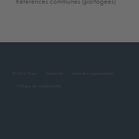
Références communes (partagées)
© 2026 Thorn
Empreinte
Limite des responsabilités
Politique de confidentialité