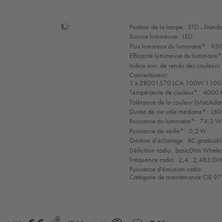
Sélection
Position de la lampe:
STD - Stand
de
Source lumineuse:
LED
mode
Flux lumineux du luminaire*:
950
Efficacité lumineuse du luminaire*
Indice min. de rendu des couleurs:
Convertisseur:
1 x 28001570 LCA 100W 1100-
Température de couleur*:
4000 K
Tolérance de la couleur (MacAdam 
Durée de vie utile médiane*:
L80
Puissance du luminaire*:
74,3 W 
Puissance de veille*:
0,2 W
Gestion d’éclairage:
BC graduabl
Définition radio:
basicDIM Wireles
Fréquence radio:
2,4...2,483 G
Puissance d'émission radio:
Catégorie de maintenance CIE 97