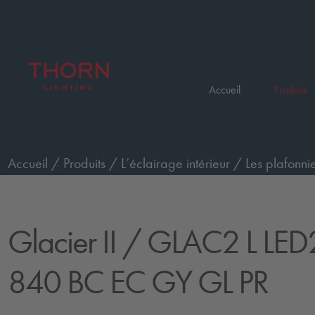
Accueil
Produits
Accueil
/
Produits
/
L’éclairage intérieur
/
Les plafonnie
verre prismatique, basicDIM
/
GLAC2 L LED2 9500-84
Glacier II
/ GLAC2 L LED
840 BC EC GY GL PR