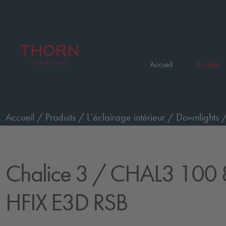
Accueil
Produits
Accueil
/
Produits
/
L’éclairage intérieur
/
Downlights
CHAL3 100 800-830 HFIX E3D RSB
Chalice 3
/ CHAL3 100 
HFIX E3D RSB