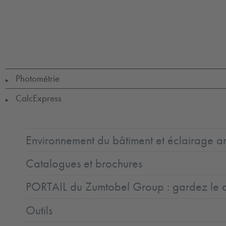
LED
CE
NoIsol
GLedReP
850°
Halogenfree
IK08
IP54_IP20
LLedReP
RG1
SC2
Ta=25
Photométrie
▶
CalcExpress
▶
Environnement du bâtiment et éclairage ar
Catalogues et brochures
PORTAIL du Zumtobel Group : gardez le co
Outils