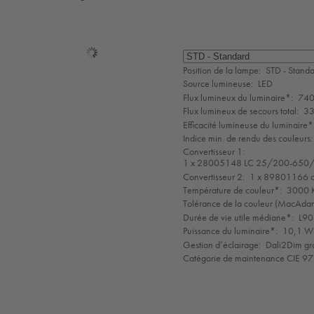
Sélection
de
Position de la lampe:
STD - Stand
mode
Source lumineuse:
LED
Flux lumineux du luminaire*:
740
Flux lumineux de secours total:
33
Efficacité lumineuse du luminaire*
Indice min. de rendu des couleurs:
Convertisseur 1:
1 x 28005148 LC 25/200-650/
Convertisseur 2:
1 x 89801166 c
Température de couleur*:
3000 K
Tolérance de la couleur (MacAdam 
Durée de vie utile médiane*:
L90
Puissance du luminaire*:
10,1 W 
Gestion d’éclairage:
Dali2Dim gr
Catégorie de maintenance CIE 97