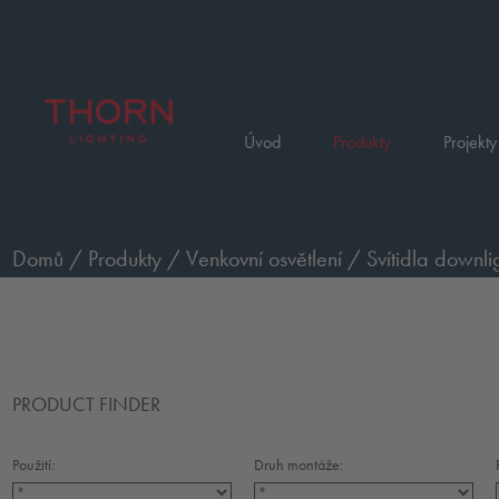
Úvod
Produkty
Projekty
Domů
/
Produkty
/
Venkovní osvětlení
/
Svítidla downli
PRODUCT FINDER
Použití:
Druh montáže: