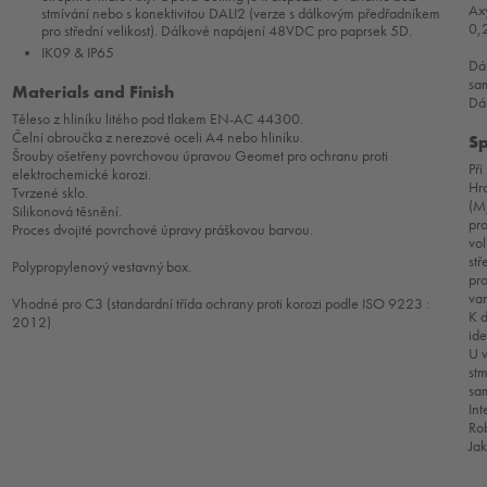
Ax
stmívání nebo s konektivitou DALI2 (verze s dálkovým předřadníkem
0,
pro střední velikost). Dálkové napájení 48VDC pro paprsek 5D.
IK09 & IP65
Dál
sa
Materials and Finish
Dá
Těleso z hliníku litého pod tlakem EN-AC 44300.
Čelní obroučka z nerezové oceli A4 nebo hliníku.
Sp
Šrouby ošetřeny povrchovou úpravou Geomet pro ochranu proti
Při
elektrochemické korozi.
Hra
Tvrzené sklo.
(M,
Silikonová těsnění.
pro
Proces dvojité povrchové úpravy práškovou barvou.
vol
stř
Polypropylenový vestavný box.
pro
var
Vhodné pro C3 (standardní třída ochrany proti korozi podle ISO 9223 :
K 
2012)
ide
U v
stm
sam
Int
Rob
Ja