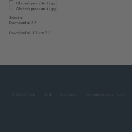
Obrázek produktu 3 (.jpg)
Obrázek produktu 4 (.jpg)
Select all
Download as ZIP
Download all LDT's as ZIP
© 2026 Thorn
Otisk
Odmítnout
Ochrana osobních údajů