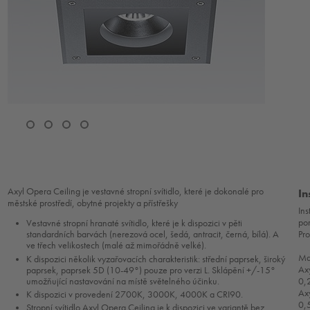
Axyl Opera Ceiling je vestavné stropní svítidlo, které je dokonalé pro
In
městské prostředí, obytné projekty a přístřešky
In
po
Vestavné stropní hranaté svítidlo, které je k dispozici v pěti
Pro
standardních barvách (nerezová ocel, šedá, antracit, černá, bílá). A
ve třech velikostech (malé až mimořádně velké).
Max
K dispozici několik vyzařovacích charakteristik: střední paprsek, široký
Ax
paprsek, paprsek 5D (10-49°) pouze pro verzi L. Sklápění +/-15°
umožňující nastavování na místě světelného účinku.
0,
Ax
K dispozici v provedení 2700K, 3000K, 4000K a CRI90.
0,
Stropní svítidlo Axyl Opera Ceiling je k dispozici ve variantě bez