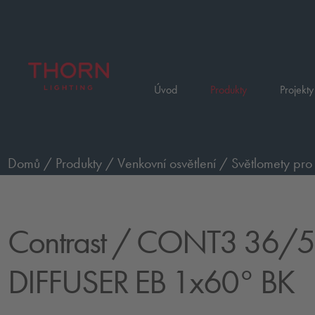
Úvod
Produkty
Projekty
Domů
/
Produkty
/
Venkovní osvětlení
/
Světlomety pro 
CONT3 36/52L DIFFUSER EB 1x60° BK
Contrast
/ CONT3 36/5
DIFFUSER EB 1x60° BK