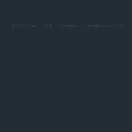
© 2026 Thorn
Otisk
Odmítnout
Ochrana osobních údajů