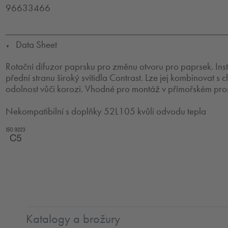
96633466
Data Sheet
▼
Rotační difuzor paprsku pro změnu otvoru pro paprsek. Inst
přední stranu široký svítidla Contrast. Lze jej kombinovat s
odolnost vůči korozi. Vhodné pro montáž v přímořském pros
Nekompatibilní s doplňky 52L105 kvůli odvodu tepla
Coastal_C5
Katalogy a brožury