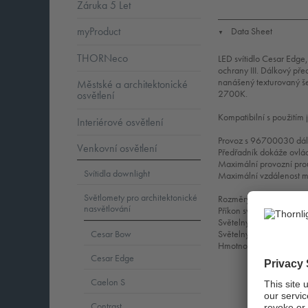
Záruka 5 Let
myProduct
Data Sheet
▼
THORNeco
LED svítidlo Cesar Edge,
ochrany III. Dálkový pře
nanášený texturovaný še
Městské a architektonické
2700K.
osvětlení
Kompatibilní s použitím
Interiérové osvětlení
Provoz s 96700030 dálk
Venkovní osvětlení
Předřadník dokáže ovládat 
Maximální provozní pr
Svítidla downlight
Maximální vzdálenost me
Světlomety pro architektonické
Rozměry: Ø235 x 50 
nasvětlování
Příkon svítidla: 5,8 W
Světelný tok: 119 lm
Světelný výkon svítidel
Cesar Bow
Hmotnost: 3,04 kg
Cesar Edge
Caelon S
Contrast