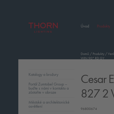
Úvod
Produkty
Domů
/
Produkty
/
Venk
WIN 90° RD GY
Cesar 
Katalogy a brožury
Portál Zumtobel Group –
827 2 
buďte s námi v kontaktu a
zůstaňte v obraze
Městské a architektonické
osvětlení
96800674