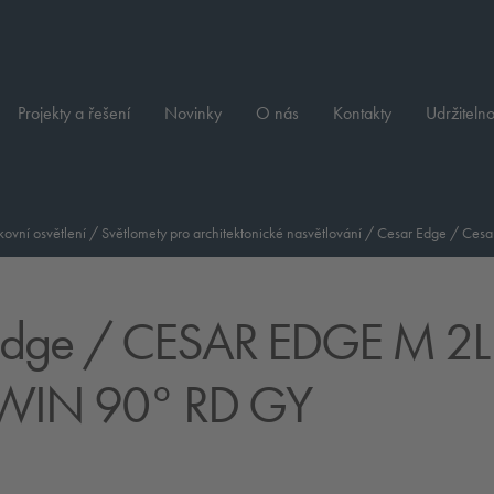
Projekty a řešení
Novinky
O nás
Kontakty
Udržitelno
ovní osvětlení
/
Světlomety pro architektonické nasvětlování
/
Cesar Edge
/
Cesar
Edge
/ CESAR EDGE M 2L
WIN 90° RD GY