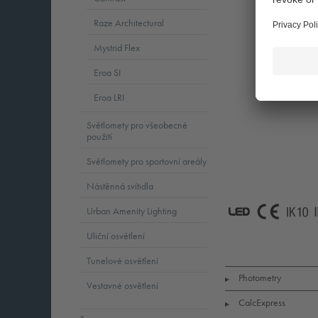
Raze Architectural
Mystrid Flex
Eroa SI
Eroa LRI
Světlomety pro všeobecné
použití
Světlomety pro sportovní areály
Nástěnná svítidla
Urban Amenity Lighting
LED
CE
I
Uliční osvětlení
Tunelové osvětlení
Photometry
▶
Vestavné osvětlení
CalcExpress
▶