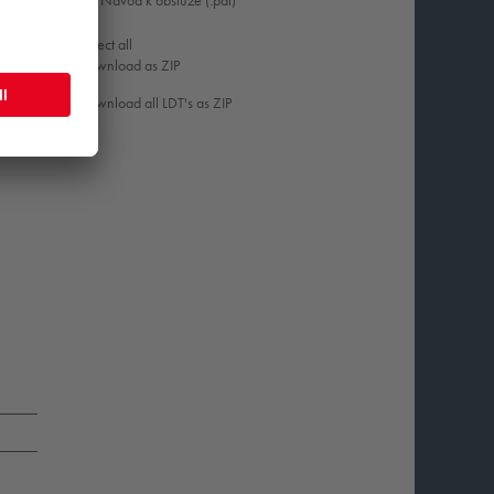
Návod k obsluze (.pdf)
Select all
Download as ZIP
Download all LDT's as ZIP