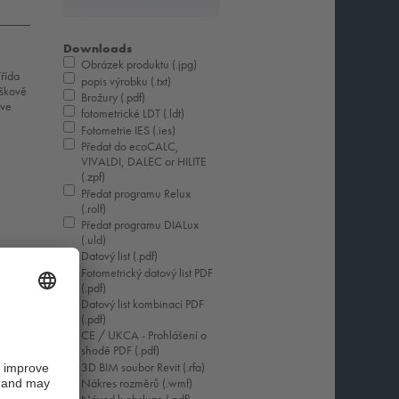
Downloads
Obrázek produktu (.jpg)
Třída
popis výrobku (.txt)
áškově
Brožury (.pdf)
rve
fotometrické LDT (.ldt)
Fotometrie IES (.ies)
Předat do ecoCALC,
VIVALDI, DALEC or HILITE
(.zpf)
Předat programu Relux
(.rolf)
Předat programu DIALux
(.uld)
Datový list (.pdf)
Fotometrický datový list PDF
(.pdf)
Datový list kombinací PDF
(.pdf)
CE / UKCA - Prohlášení o
shodě PDF (.pdf)
3D BIM soubor Revit (.rfa)
Nákres rozměrů (.wmf)