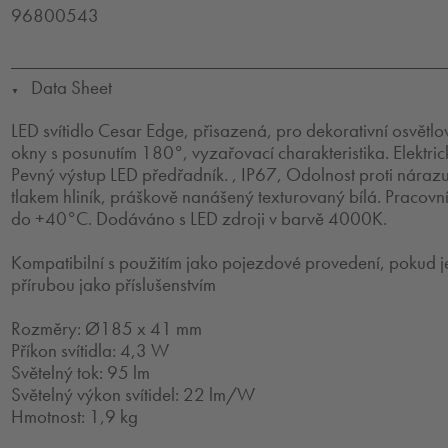
96800543
Data Sheet
▼
LED svítidlo Cesar Edge, přisazená, pro dekorativní osvětlo
okny s posunutím 180°, vyzařovací charakteristika. Elektric
Pevný výstup LED předřadník. , IP67, Odolnost proti nárazu:
tlakem hliník, práškově nanášený texturovaný bílá. Pracovn
do +40°C. Dodáváno s LED zdroji v barvě 4000K.
Kompatibilní s použitím jako pojezdové provedení, pokud j
přírubou jako příslušenstvím
Rozměry: Ø185 x 41 mm
Příkon svítidla: 4,3 W
Světelný tok: 95 lm
Světelný výkon svítidel: 22 lm/W
Hmotnost: 1,9 kg