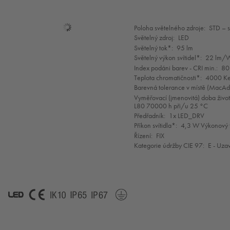
Mode
Poloha světelného zdroje:
STD – 
selection
Světelný zdroj:
LED
Světelný tok*:
95 lm
Světelný výkon svítidel*:
22 lm/
Index podáni barev - CRI min.:
80
Teplota chromatičnosti*:
4000 Ke
Barevná tolerance v místě (MacA
Vyměřovací (jmenovitá) doba život
L80 70000 h při/u 25 °C
Předřadník:
1x LED_DRV
Příkon svítidla*:
4,3 W Výkonový f
Řízení:
FIX
Kategorie údržby CIE 97:
E - Uza
LED
CE
IK10
IP65
IP67
SC1*