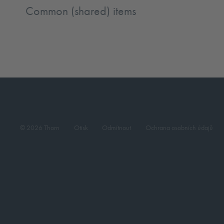
Common (shared) items
© 2026 Thorn
Otisk
Odmítnout
Ochrana osobních údajů