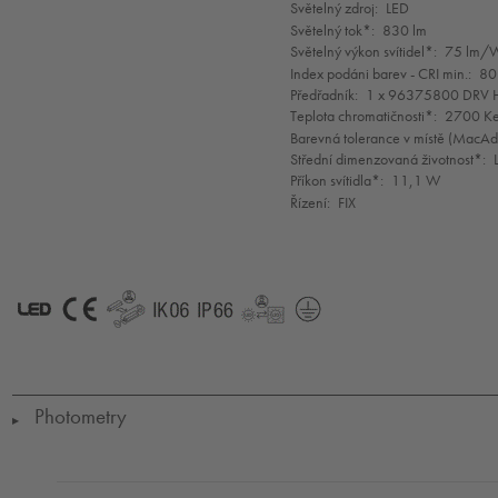
selection
Světelný zdroj:
LED
Světelný tok*:
830 lm
Světelný výkon svítidel*:
75 lm/
Index podáni barev - CRI min.:
80
Předřadník:
1 x 96375800 DRV 
Teplota chromatičnosti*:
2700 Ke
Barevná tolerance v místě (MacA
Střední dimenzovaná životnost*:
Příkon svítidla*:
11,1 W
Řízení:
FIX
LED
CE
GLedReP
IK06
IP66
LLedReP
SC1*
Photometry
▶