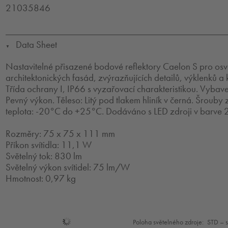
21035846
Data Sheet
▼
Nastavitelné přisazené bodové reflektory Caelon S pro osv
architektonických fasád, zvýrazňujících detailů, výklenků a k
Třída ochrany I, IP66 s vyzařovací charakteristikou. Vyba
Pevný výkon. Těleso: Litý pod tlakem hliník v černá. Šrouby 
teplota: -20°C do +25°C. Dodáváno s LED zdroji v barve
Rozměry: 75 x 75 x 111 mm
Příkon svítidla: 11,1 W
Světelný tok: 830 lm
Světelný výkon svítidel: 75 lm/W
Hmotnost: 0,97 kg
Mode
Poloha světelného zdroje:
STD – 