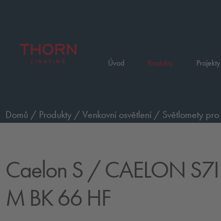
Úvod
Produkty
Projekty
Domů
/
Produkty
/
Venkovní osvětlení
/
Světlomety pro 
S7I 700-827 M BK 66 HF
Caelon S
/ CAELON S7I
M BK 66 HF