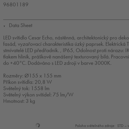
96801189
Data Sheet
▼
LED svítidlo Cesar Echo, nástěnná, architektonický pro deko
fasád, vyzařovací charakteristika úzký paprsek. Elektrická 
stmívatelé LED předřadník. , IP65, Odolnost proti nárazu: I
tlakem hliník, práškově nanášený texturovaný bílá. Pracovn
do +40°C. Dodáváno s LED zdroji v barve 3000K.
Rozměry: Ø155 x 155 mm
Příkon svítidla: 20,8 W
Světelný tok: 1558 lm
Světelný výkon svítidel: 75 lm/W
Hmotnost: 3 kg
Mode
Poloha světelného zdroje:
STD – 