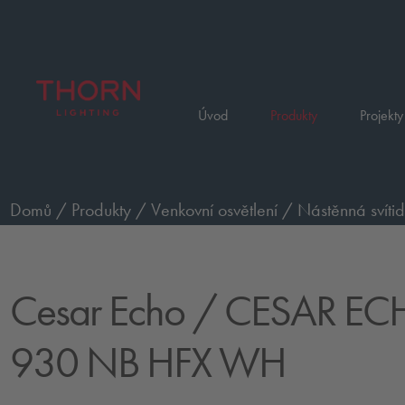
Úvod
Produkty
Projekty
Domů
/
Produkty
/
Venkovní osvětlení
/
Nástěnná svítid
ECHO M 9L 930 NB HFX WH
Cesar Echo
/ CESAR EC
930 NB HFX WH