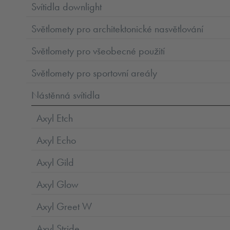
Svítidla downlight
Světlomety pro architektonické nasvětlování
Světlomety pro všeobecné použití
Světlomety pro sportovní areály
Nástěnná svítidla
Axyl Etch
Axyl Echo
Axyl Gild
Axyl Glow
Axyl Greet W
Axyl Stride