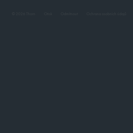
© 2026 Thorn
Otisk
Odmítnout
Ochrana osobních údajů