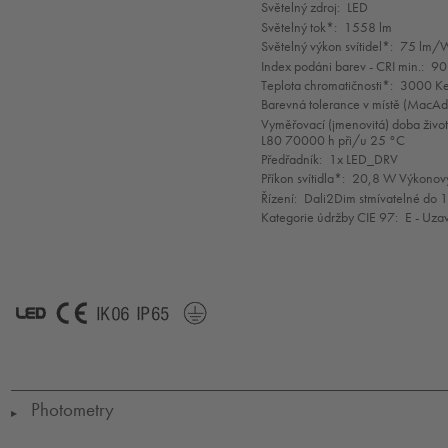
selection
Světelný zdroj:
LED
Světelný tok*:
1558 lm
Světelný výkon svítidel*:
75 lm/
Index podáni barev - CRI min.:
90
Teplota chromatičnosti*:
3000 Ke
Barevná tolerance v místě (MacA
Vyměřovací (jmenovitá) doba život
L80 70000 h při/u 25 °C
Předřadník:
1x LED_DRV
Příkon svítidla*:
20,8 W Výkonový
Řízení:
Dali2Dim stmívatelné do 
Kategorie údržby CIE 97:
E - Uza
LED
CE
IK06
IP65
SC1*
Photometry
▶