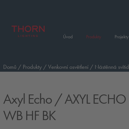
Úvod
Produkty
Projekty
Domů
/
Produkty
/
Venkovní osvětlení
/
Nástěnná svítid
ECHO S 4L 927 WB HF BK
Axyl Echo
/ AXYL ECHO 
WB HF BK