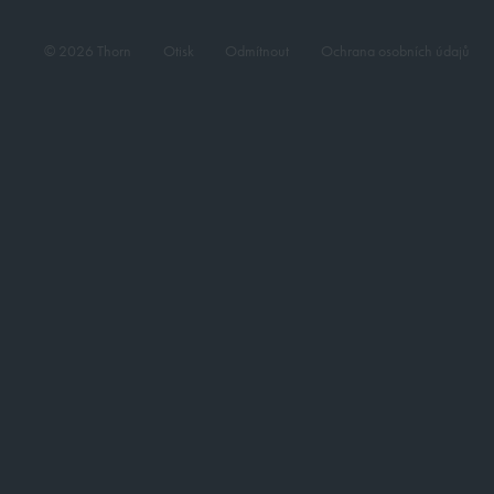
© 2026 Thorn
Otisk
Odmítnout
Ochrana osobních údajů