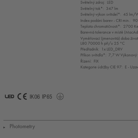
selection
Světelný zdroj:
LED
Světelný tok*:
347 lm
Světelný výkon svítidel*:
45 lm/
Index podáni barev - CRI min.:
90
Teplota chromatičnosti*:
2700 Ke
Barevná tolerance v místě (MacA
Vyměřovací (jmenovitá) doba život
L80 70000 h při/u 25 °C
Předřadník:
1x LED_DRV
Příkon svítidla*:
7,7 W Výkonový f
Řízení:
FIX
Kategorie údržby CIE 97:
E - Uza
LED
CE
IK06
IP65
SC1*
Photometry
▶