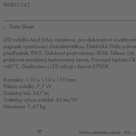
96801242
Data Sheet
▼
LED svítidlo Axyl Echo, nástěnná, pro dekorativní osvětlován
paprsek vyzařovací charakteristikou. Elektrická Třída ochra
předřadník. IP65, Odolnost proti nárazu: IK06. Těleso: Litý 
práškově nanášený texturovaný černá. Provozní teplota Ok
+40°C. Dodáváno s LED zdroji v barve 2700K.
Rozměry: 110 x 110 x 110 mm
Příkon svítidla: 7,7 W
Světelný tok: 347 lm
Světelný výkon svítidel: 45 lm/W
Hmotnost: 1,47 kg
Mode
Poloha světelného zdroje:
STD – 