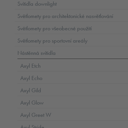
Svítidla downlight
Světlomety pro architektonické nasvětlování
Světlomety pro všeobecné použití
Světlomety pro sportovní areály
Nástěnná svítidla
Axyl Etch
Axyl Echo
Axyl Gild
Axyl Glow
Axyl Greet W
Axyl Stride