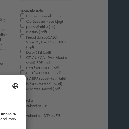
Downloads
Obrázek produktu (.jpg)
60°;
Obrázek aplikace (.jpg)
popis výrobku (.txt)
ěrem
Brožury (.pdf)
liník
Předat do ecoCALC,
tín
VIVALDI, DALEC or HILITE
ici
(.zpf)
áváno
Datový list (.pdf)
CE / UKCA - Prohlášení o
shodě PDF (.pdf)
od
Certifikát ENEC (.pdf)
Certifikát ENEC+ (.pdf)
3D BIM soubor Revit (.rfa)
Nákres rozměrů (.wmf)
Montážní návod (.pdf)
Select all
Download as ZIP
Download all LDT's as ZIP