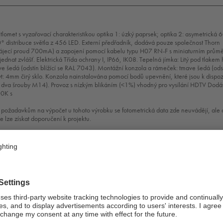
lomet s vyzařovací charakteristikou optika 1: úzký paprsek; optika 2: asymetrická 
0° distribuce světla z 456 LED. Externí předřadník, dodává pouze společnost Thorn
pájecí proud 700mA) a zapojení pomocí kabelu typu H07 RN-F s miniaturním prům
ednat zvlášť. Elektrická Třída ochrany I, IP66, IK08. Tepelná jímka: Litý pod tlakem h
 šedá (odstín blížící se RAL 7043). Montážní konzola a rámeček: tmave šedá (ods
yt: 4mm čirý sklo. Konzola nainstalována pomocí bodů upevnění, které jsou k dispoz
dva šrouby M14). Provoz s nízkým blikáním (<1%) vhodný pro vysílání HDTV Dod
00K s
požadavkům na výpočet u tohoto výrobku se fotometrická data zde neuvádějí, ale 
 lze získat doporučení k projektu.
 685 mm
E
ENEC11
ENEC11
IK08
IP66
Coast5
+