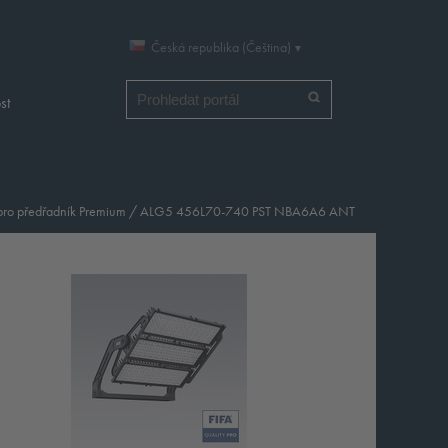
Česká republika (Čeština)
Vyhledat
st
 pro předřadník Premium
/
ALG5 456L70-740 PST NBA6A6 ANT