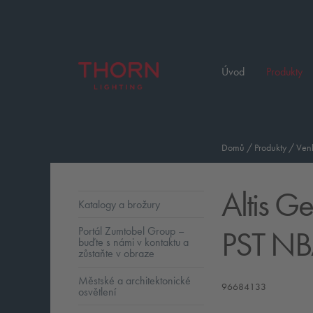
Úvod
Produkty
Domů
/
Produkty
/
Venk
Altis G
Katalogy a brožury
PST N
Portál Zumtobel Group –
buďte s námi v kontaktu a
zůstaňte v obraze
Městské a architektonické
96684133
osvětlení