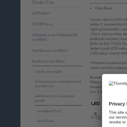
Záruka 5 Let
Data Sheet
▼
myProduct
Vysoce výkonný LED svět
THORNeco
optika 3: asymetrická 6
Lighting (maximální na
13mm, který je třeba obj
Městské a architektonické
práškově nanášený tmave
osvětlení
blížící se RAL 7043). Kr
(jeden šroub M20 nebo 
Interiérové osvětlení
s LED zdroji v barvě 40
Venkovní osvětlení
Vzhledem k jedinečným 
vašeho místního zástupce
Svítidla downlight
Rozměry: 530 x 757 x
Světlomety pro architektonické
Příkon svítidla: 942 W
nasvětlování
Hmotnost: 30,4 kg
Scx: 0.4m² při 45°
Světlomety pro všeobecné
2.0
použití
Areaflood Pro 2
LED
C
Axyl Flood
LLedReP
SC1