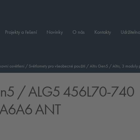
Projekty a řešení
Novinky
O nás
Kontakty
Udržitelno
ovní osvětlení
/
Světlomety pro všeobecné použití
/
Altis Gen5
/
Altis, 3 moduly
en5
/ ALG5 456L70-740
BA6A6 ANT