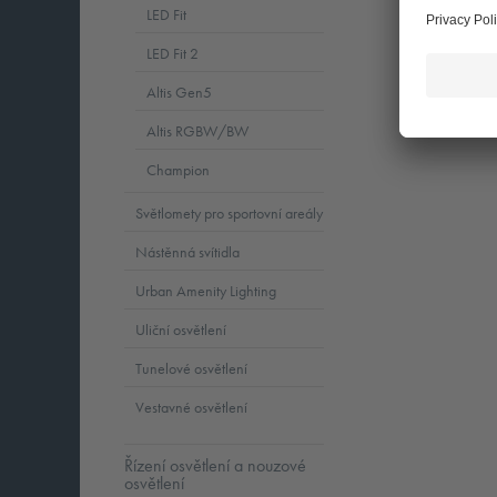
LED Fit
LED Fit 2
Altis Gen5
Altis RGBW/BW
Champion
Světlomety pro sportovní areály
Nástěnná svítidla
Urban Amenity Lighting
Uliční osvětlení
Tunelové osvětlení
Vestavné osvětlení
Řízení osvětlení a nouzové
osvětlení