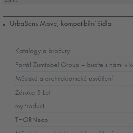
ecoCALC
UrbaSens Move, kompatibilní čidla
▶
Katalogy a brožury
Portál Zumtobel Group – buďte s námi v k
Městské a architektonické osvětlení
Záruka 5 Let
myProduct
THORNeco