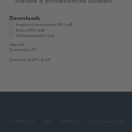
Městské a architektonické osvětlení
Downloads
Produktový list ve formátu PDF (.pdf)
Brožura PDF (.pdf)
Obrázek produktu (.jpg)
Select all
Download as ZIP
Download all LDT's as ZIP
© 2026 Thorn
Otisk
Odmítnout
Ochrana osobních údajů