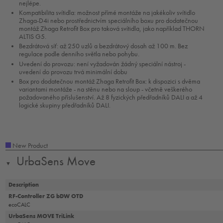
nejlépe.
Kompatibilita svítidla: možnost přímé montáže na jakékoliv svítidlo
Zhaga-D4i nebo prostřednictvím speciálního boxu pro dodatečnou
montáž Zhaga Retrofit Box pro taková svítidla, jako například THORN
ALTIS G5.
Bezdrátová síť: až 250 uzlů a bezdrátový dosah až 100 m. Bez
regulace podle denního světla nebo pohybu.
Uvedení do provozu: není vyžadován žádný speciální nástroj -
uvedení do provozu trvá minimální dobu
Box pro dodatečnou montáž Zhaga Retrofit Box: k dispozici s dvěma
variantami montáže - na stěnu nebo na sloup - včetně veškerého
požadovaného příslušenství. Až 8 fyzických předřadníků DALI a až 4
logické skupiny předřadníků DALI.
New Product
UrbaSens Move
▼
Description
RF-Controller ZG bDW OTD
ecoCALC
UrbaSens MOVE TriLink