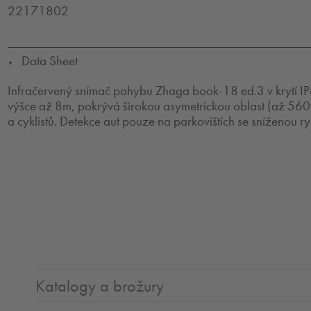
22171802
Data Sheet
▼
Infračervený snímač pohybu Zhaga book-18 ed.3 v krytí I
výšce až 8m, pokrývá širokou asymetrickou oblast (až 560
a cyklistů. Detekce aut pouze na parkovištích se sníženou ryc
Katalogy a brožury