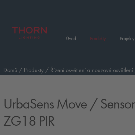
Úvod
Produkty
Projekty
Domů
/
Produkty
/
Řízení osvětlení a nouzové osvětlení
Move, kompatibilní čidla
/
Sensor TypeB ZG18 PIR
UrbaSens Move
/ Sensor
ZG18 PIR