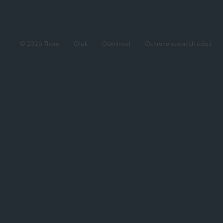
© 2026 Thorn
Otisk
Odmítnout
Ochrana osobních údajů