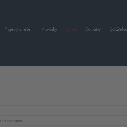
Projekty a řešení
Novinky
O nás
Kontakty
Udržitelno
myši na nějaké položce bude zobrazen její popis.
aňte v obraze