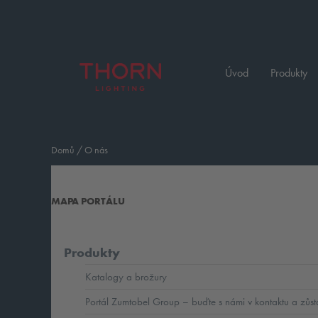
Úvod
Produkty
Domů
/
O nás
MAPA PORTÁLU
Přehled položek, které jsou v tomto portálu k dispozici. Při podržení kurzoru 
Produkty
Katalogy a brožury
Portál Zumtobel Group – buďte s námi v kontaktu a zůst