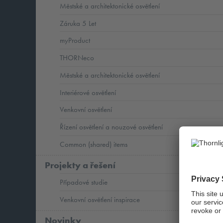
Městské a architektonické osvětlení
Záruka 5 Let
myProduct
THORNeco
Městské a architektonické osvětlení
Interiérové osvětlení
Venkovní osvětlení
Řízení osvětlení a nouzové osvětlení
Common (shared) items
Projekty a řešení
Případové studie
Venkovní osvětlení inspirace
Novinky