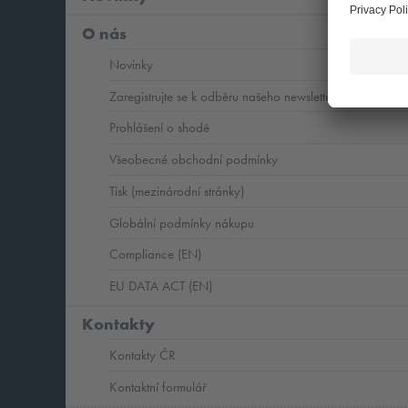
O nás
Novinky
Zaregistrujte se k odběru našeho newsletteru
Prohlášení o shodě
Všeobecné obchodní podmínky
Tisk (mezinárodní stránky)
Globální podmínky nákupu
Compliance (EN)
EU DATA ACT (EN)
Kontakty
Kontakty ČR
Kontaktní formulář