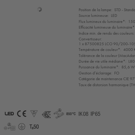
Sélection
Position de la lampe:
STD - Stand
de
Source lumineuse:
LED
mode
Flux lumineux du luminaire*:
150
Efficacité lumineuse du luminaire*
Indice min. de rendu des couleurs:
Convertisseur:
1 x 87500825 LCO 90/200-10
Température de couleur*:
4000 K
Tolérance de la couleur (MacAdam 
Durée de vie utile médiane*:
L80
Puissance du luminaire*:
85,6 W 
Gestion d’éclairage:
FO
Catégorie de maintenance CIE 97
Taux de distorsion harmonique (T
LED
CE
D
ENEC11
GLedReP
850°
IK08
IP65
LLedReP
Protection
Ta=50°C