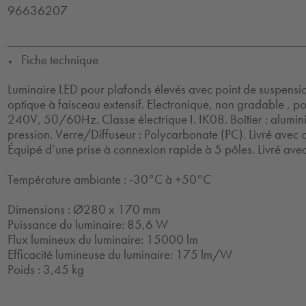
96636207
Fiche technique
▼
Luminaire LED pour plafonds élevés avec point de suspensi
optique à faisceau extensif. Electronique, non gradable , p
240V, 50/60Hz. Classe électrique I. IK08. Boîtier : alum
pression. Verre/Diffuseur : Polycarbonate (PC). Livré avec c
Équipé d’une prise à connexion rapide à 5 pôles. Livré ave
Température ambiante : -30°C à +50°C
Dimensions : Ø280 x 170 mm
Puissance du luminaire: 85,6 W
Flux lumineux du luminaire: 15000 lm
Efficacité lumineuse du luminaire: 175 lm/W
Poids : 3,45 kg