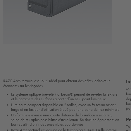
RAZE Architectural est l’outil idéal pour obtenir des effets lèche-mur
In
étonnants sur les façades
Mon
fou
Le système optique breveté Flat beam® permet de révéler la texture
dé
et le caractère des surfaces à partir d’un seul point lumineux
lum
Luminaire compact disponible en 2 tailles, avec un faisceau rasant
(N
large et un facteur d’utilisation élevé pour une perte de flux minimale
Uniformité élevée à une courte distance de la surface à éclairer,
Pr
selon de multiples possibilités d'installation. Se décline également en
bornes afin d'offrir des ensembles coordonnés
To 
Raze Architectural est équipé de la technologie DALI. Grille interne