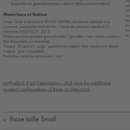
The
disponible en grand format pour réduire l'éblouissement latéral.
whi
uti
Matériaux et finition
now
red
Corps : fonte d’aluminium (EN AC 44300), résistance optimale à la
ill
corrosion, compatible bord de mer. Classe de corrosion standard C5
sa
conforme à ISO 9223 : 2012.
As 
Finition peinture poudrée gris anthracite / gris pâle / noir. Autres couleurs
RAL disponibles sur demande.
Vasque : PC anti-UV, Large : partiellement dépoli, Petit : totalement dépoli
Visserie : acier inoxydable
Protection contre les surtensions : 6 kV
myProduct: If not listed below, click here for additional
product configurations of Raze Architectural
Raze taille Small
▼