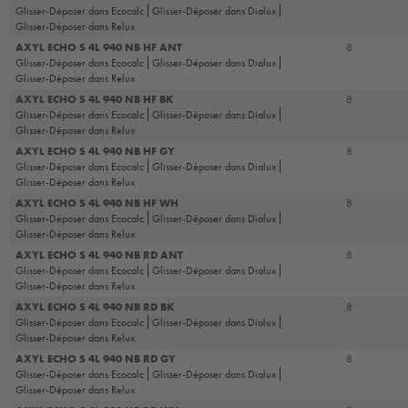
Glisser-Déposer dans Ecocalc
Glisser-Déposer dans Dialux
Glisser-Déposer dans Relux
AXYL ECHO S 4L 940 NB HF ANT
8
Glisser-Déposer dans Ecocalc
Glisser-Déposer dans Dialux
Glisser-Déposer dans Relux
AXYL ECHO S 4L 940 NB HF BK
8
Glisser-Déposer dans Ecocalc
Glisser-Déposer dans Dialux
Glisser-Déposer dans Relux
AXYL ECHO S 4L 940 NB HF GY
8
Glisser-Déposer dans Ecocalc
Glisser-Déposer dans Dialux
Glisser-Déposer dans Relux
AXYL ECHO S 4L 940 NB HF WH
8
Glisser-Déposer dans Ecocalc
Glisser-Déposer dans Dialux
Glisser-Déposer dans Relux
AXYL ECHO S 4L 940 NB RD ANT
8
Glisser-Déposer dans Ecocalc
Glisser-Déposer dans Dialux
Glisser-Déposer dans Relux
AXYL ECHO S 4L 940 NB RD BK
8
Glisser-Déposer dans Ecocalc
Glisser-Déposer dans Dialux
Glisser-Déposer dans Relux
AXYL ECHO S 4L 940 NB RD GY
8
Glisser-Déposer dans Ecocalc
Glisser-Déposer dans Dialux
Glisser-Déposer dans Relux