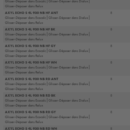
Glisser-Déposer dans Ecocalc
Glisser-Déposer dans Dialux
Glisser-Déposer dans Relux
AXYL ECHO S 4L 930 NB HF ANT
8
Glisser-Déposer dans Ecocalc
Glisser-Déposer dans Dialux
Glisser-Déposer dans Relux
AXYL ECHO S 4L 930 NB HF BK
8
Glisser-Déposer dans Ecocalc
Glisser-Déposer dans Dialux
Glisser-Déposer dans Relux
AXYL ECHO S 4L 930 NB HF GY
8
Glisser-Déposer dans Ecocalc
Glisser-Déposer dans Dialux
Glisser-Déposer dans Relux
AXYL ECHO S 4L 930 NB HF WH
8
Glisser-Déposer dans Ecocalc
Glisser-Déposer dans Dialux
Glisser-Déposer dans Relux
AXYL ECHO S 4L 930 NB RD ANT
8
Glisser-Déposer dans Ecocalc
Glisser-Déposer dans Dialux
Glisser-Déposer dans Relux
AXYL ECHO S 4L 930 NB RD BK
8
Glisser-Déposer dans Ecocalc
Glisser-Déposer dans Dialux
Glisser-Déposer dans Relux
AXYL ECHO S 4L 930 NB RD GY
8
Glisser-Déposer dans Ecocalc
Glisser-Déposer dans Dialux
Glisser-Déposer dans Relux
AXYL ECHO S 4L 930 NB RD WH
8