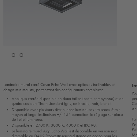
Luminaire mural carré Cesar Echo Wall avec optiques inclinables et
In
design minimaliste, permettant des configurations complexes
Pou
pré
Applique carrée disponible en deux tailles (petite et moyenne) et en
Co
quatre couleurs Thorn standard (gris, anthracite, noir, blanc).
Anc
Disponible avec plusieurs distributions lumineuses : faisceau étroit,
moyen et large. Inclinaison +/- 15° permettant le réglage sur place
Tai
de l'effet lumineux.
Pet
Disponible en 2700 K, 3000 K, 4000 K et IRC 90.
Pet
Le luminaire mural Axyl Echo Wall est disponible en version non
Mo
dimmable ou DALI2 (convertisseur à distance en option pour les