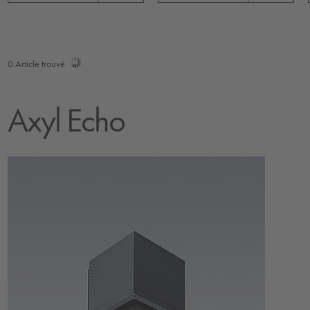
0
Article trouvé
Axyl Echo