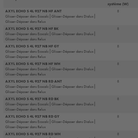
système (W)
AXYL ECHO S 4L 927 NB HF ANT
8
Glisser-Déposer dans Ecocalc
Glisser-Déposer dans Dialux
Glisser-Déposer dans Relux
AXYL ECHO S 4L 927 NB HF BK
8
Glisser-Déposer dans Ecocalc
Glisser-Déposer dans Dialux
Glisser-Déposer dans Relux
AXYL ECHO S 4L 927 NB HF GY
8
Glisser-Déposer dans Ecocalc
Glisser-Déposer dans Dialux
Glisser-Déposer dans Relux
AXYL ECHO S 4L 927 NB HF WH
8
Glisser-Déposer dans Ecocalc
Glisser-Déposer dans Dialux
Glisser-Déposer dans Relux
AXYL ECHO S 4L 927 NB RD ANT
8
Glisser-Déposer dans Ecocalc
Glisser-Déposer dans Dialux
Glisser-Déposer dans Relux
AXYL ECHO S 4L 927 NB RD BK
8
Glisser-Déposer dans Ecocalc
Glisser-Déposer dans Dialux
Glisser-Déposer dans Relux
AXYL ECHO S 4L 927 NB RD GY
8
Glisser-Déposer dans Ecocalc
Glisser-Déposer dans Dialux
Glisser-Déposer dans Relux
AXYL ECHO S 4L 927 NB RD WH
8