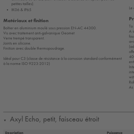
petites tailles).
Le
IK06 & IP65
Pr
Matériaux et finition
To 
Boîtier en aluminium moulé sous pression EN-AC 44300.
A s
Vis avec traitement anti-galvanique Geomet
fou
Verre trempé transparent.
ava
Joints en silicone.
(ad
Finition avec double thermopoudrage.
off
400
Idéal pour C3 (classe de résistance à la corrosion standard conformément
en
à la norme ISO 9223:2012)
Int
int
wit
Ro
As
Axyl Echo, petit, faisceau étroit
▼
Description
Puissance