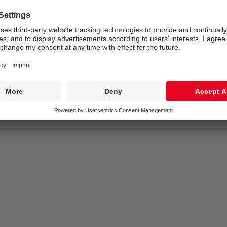
Puissance du luminaire*:
11 W
Gestion d’éclairage:
FO
EN
GLedNr
850°
IK10
IP65
LLedNr
5015