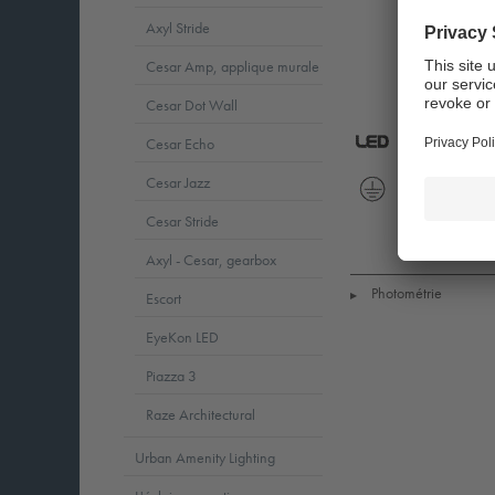
Axyl Stride
Cesar Amp, applique murale
Cesar Dot Wall
Cesar Echo
LED
CE
Cesar Jazz
5
Protection
Ta
Cesar Stride
Class
=
1
-20
Axyl - Cesar, gearbox
to
+35
Photométrie
Escort
▶
EyeKon LED
Piazza 3
Raze Architectural
Urban Amenity Lighting