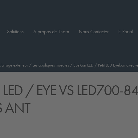
Solutions
A propos de Thorn
Nous Contacter
E-Portal
clairage extérieur
/
Les appliques murales
/
EyeKon LED
/
Petit LED Eyekon avec vi
 LED
/ EYE VS LED700-8
 ANT