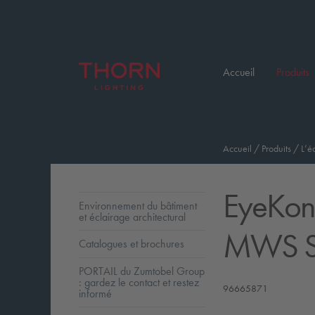
Accueil
Produits
Accueil
/
Produits
/
L’é
EyeKon
Environnement du bâtiment
et éclairage architectural
MWS S
Catalogues et brochures
PORTAIL du Zumtobel Group
: gardez le contact et restez
96665871
informé