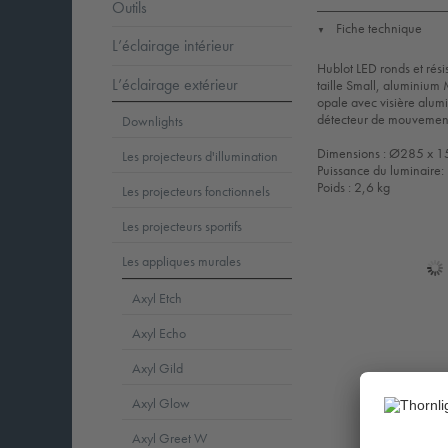
Outils
Fiche technique
▼
L’éclairage intérieur
Hublot LED ronds et rési
L’éclairage extérieur
taille Small, aluminium
opale avec visière alum
détecteur de mouvement 
Downlights
Dimensions : Ø285 x 
Les projecteurs d'illumination
Puissance du luminaire
Poids : 2,6 kg
Les projecteurs fonctionnels
Les projecteurs sportifs
Les appliques murales
Axyl Etch
Axyl Echo
Axyl Gild
Axyl Glow
Axyl Greet W