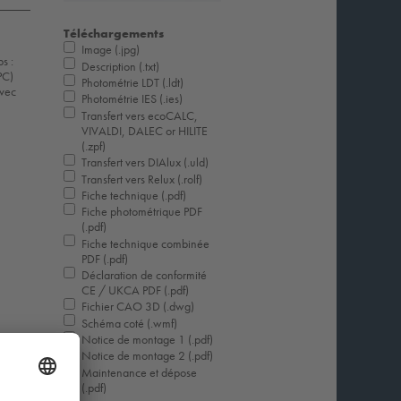
Téléchargements
Image (.jpg)
s :
Description (.txt)
PC)
Photométrie LDT (.ldt)
Avec
Photométrie IES (.ies)
Transfert vers ecoCALC,
VIVALDI, DALEC or HILITE
(.zpf)
Transfert vers DIAlux (.uld)
Transfert vers Relux (.rolf)
Fiche technique (.pdf)
Fiche photométrique PDF
(.pdf)
Fiche technique combinée
PDF (.pdf)
Déclaration de conformité
CE / UKCA PDF (.pdf)
Fichier CAO 3D (.dwg)
Schéma coté (.wmf)
Notice de montage 1 (.pdf)
Notice de montage 2 (.pdf)
Maintenance et dépose
(.pdf)