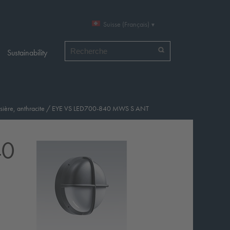
Suisse (Français)
Chercher par
Sustainability
sière, anthracite
/
EYE VS LED700-840 MWS S ANT
40