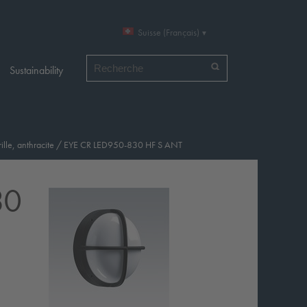
Suisse (Français)
Chercher par
Sustainability
ille, anthracite
/
EYE CR LED950-830 HF S ANT
30