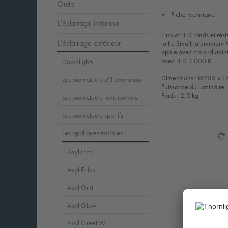
Outils
Fiche technique
▼
L’éclairage intérieur
Hublot LED ronds et rési
L’éclairage extérieur
taille Small, aluminium
opale avec croix alumin
avec LED 3 000 K
Downlights
Dimensions : Ø285 x 
Les projecteurs d'illumination
Puissance du luminaire
Poids : 2,5 kg
Les projecteurs fonctionnels
Les projecteurs sportifs
Les appliques murales
Axyl Etch
Axyl Echo
Axyl Gild
Axyl Glow
Axyl Greet W