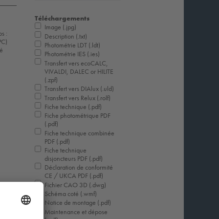
Téléchargements
Image (.jpg)
s :
Description (.txt)
PC)
Photométrie LDT (.ldt)
ré
Photométrie IES (.ies)
Transfert vers ecoCALC,
VIVALDI, DALEC or HILITE
(.zpf)
Transfert vers DIAlux (.uld)
Transfert vers Relux (.rolf)
Fiche technique (.pdf)
Fiche photométrique PDF
(.pdf)
Fiche technique combinée
PDF (.pdf)
Fiche technique
disjoncteurs PDF (.pdf)
Déclaration de conformité
CE / UKCA PDF (.pdf)
Fichier CAO 3D (.dwg)
Schéma coté (.wmf)
Notice de montage (.pdf)
Maintenance et dépose