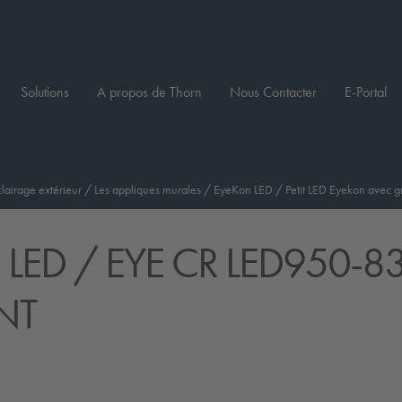
Solutions
A propos de Thorn
Nous Contacter
E-Portal
clairage extérieur
/
Les appliques murales
/
EyeKon LED
/
Petit LED Eyekon avec gr
 LED
/ EYE CR LED950-8
NT