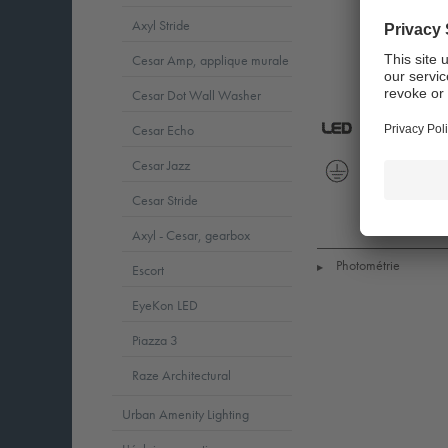
Axyl Stride
Cesar Amp, applique murale
Cesar Dot Wall Washer
Cesar Echo
LED
CE
Cesar Jazz
5
Protection
Ta
Cesar Stride
Class
=
1
-20
Axyl - Cesar, gearbox
to
+35
Photométrie
Escort
▶
EyeKon LED
Piazza 3
Raze Architectural
Urban Amenity Lighting