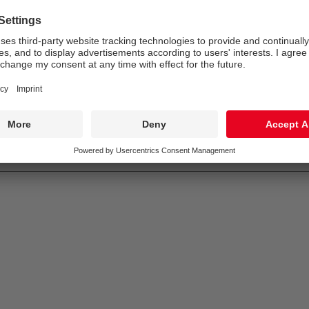
Puissance du luminaire*:
11 W
Gestion d’éclairage:
FO
EN
GLedNr
850°
IK10
IP65
LLedNr
5015