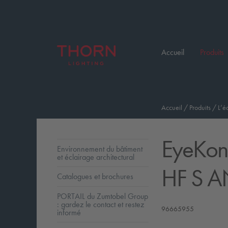
Accueil
Produits
Accueil
/
Produits
/
L’é
EyeKon
Environnement du bâtiment
et éclairage architectural
HF S A
Catalogues et brochures
PORTAIL du Zumtobel Group
: gardez le contact et restez
96665955
informé