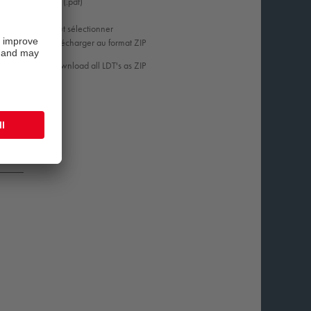
(.pdf)
Tout sélectionner
Télécharger au format ZIP
Download all LDT's as ZIP