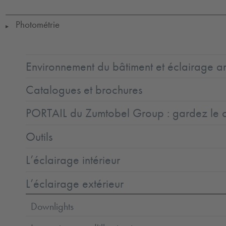
1
0
to
+25
Photométrie
▶
Environnement du bâtiment et éclairage ar
Catalogues et brochures
PORTAIL du Zumtobel Group : gardez le co
Outils
L’éclairage intérieur
L’éclairage extérieur
Downlights