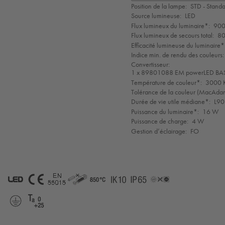
de
Position de la lampe:
STD - Stand
mode
Source lumineuse:
LED
Flux lumineux du luminaire*:
900
Flux lumineux de secours total:
80
Efficacité lumineuse du luminaire*
Indice min. de rendu des couleurs:
Convertisseur:
1 x 89801088 EM powerLED BA
Température de couleur*:
3000 K
Tolérance de la couleur (MacAdam 
Durée de vie utile médiane*:
L90
Puissance du luminaire*:
16 W
Puissance de charge:
4 W
Gestion d’éclairage:
FO
LED
CE
EN
GLedNr
850°
IK10
IP65
LLedNr
55015
Protection
Ta
Class
=