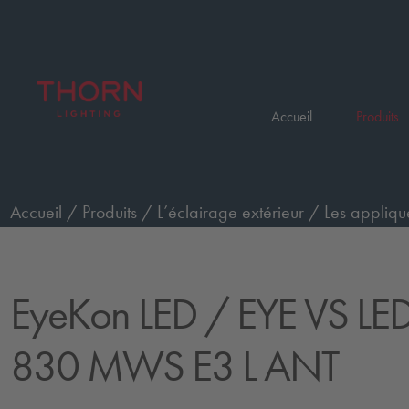
Accueil
Produits
Accueil
/
Produits
/
L’éclairage extérieur
/
Les appliqu
urgence, anthracite
/
EYE VS LED1000-830 MWS E3 
EyeKon LED
/ EYE VS LE
830 MWS E3 L ANT