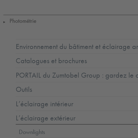
Class
=
1
0
to
+25
Photométrie
▶
Environnement du bâtiment et éclairage ar
Catalogues et brochures
PORTAIL du Zumtobel Group : gardez le co
Outils
L’éclairage intérieur
L’éclairage extérieur
Downlights