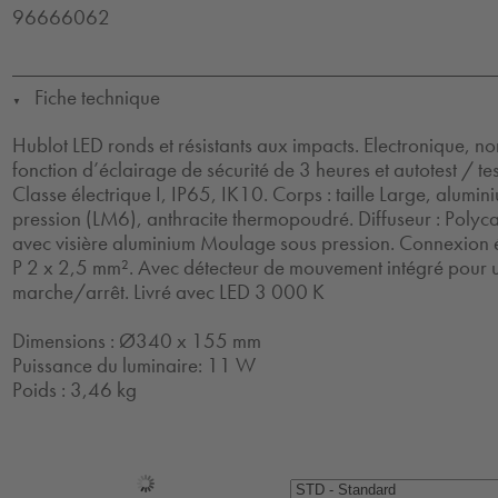
96666062
Fiche technique
▼
Hublot LED ronds et résistants aux impacts. Electronique, 
fonction d’éclairage de sécurité de 3 heures et autotest / t
Classe électrique I, IP65, IK10. Corps : taille Large, alum
pression (LM6), anthracite thermopoudré. Diffuseur : Poly
avec visière aluminium Moulage sous pression. Connexion é
P 2 x 2,5 mm². Avec détecteur de mouvement intégré pour u
marche/arrêt. Livré avec LED 3 000 K
Dimensions : Ø340 x 155 mm
Puissance du luminaire: 11 W
Poids : 3,46 kg
Sélection