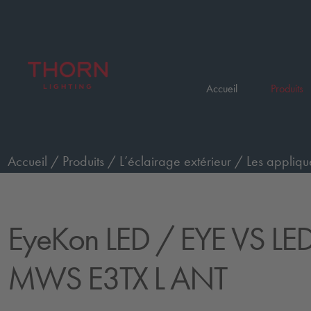
Accueil
Produits
Accueil
/
Produits
/
L’éclairage extérieur
/
Les appliqu
urgence, anthracite
/
EYE VS LED750-830 MWS E3TX
EyeKon LED
/ EYE VS LE
MWS E3TX L ANT