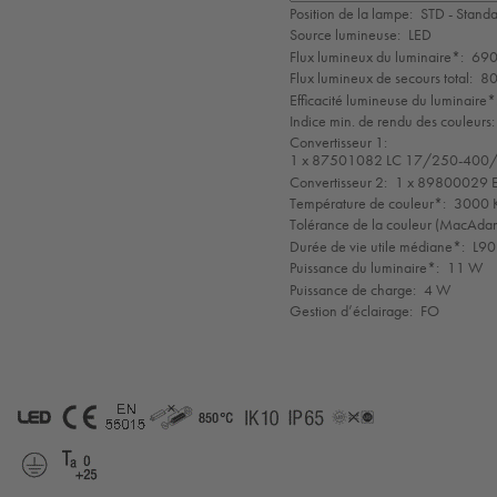
de
Position de la lampe:
STD - Stand
mode
Source lumineuse:
LED
Flux lumineux du luminaire*:
690
Flux lumineux de secours total:
80
Efficacité lumineuse du luminaire*
Indice min. de rendu des couleurs:
Convertisseur 1:
1 x 87501082 LC 17/250-400/
Convertisseur 2:
1 x 89800029 
Température de couleur*:
3000 K
Tolérance de la couleur (MacAdam 
Durée de vie utile médiane*:
L90
Puissance du luminaire*:
11 W
Puissance de charge:
4 W
Gestion d’éclairage:
FO
LED
CE
EN
GLedNr
850°
IK10
IP65
LLedNr
55015
Protection
Ta